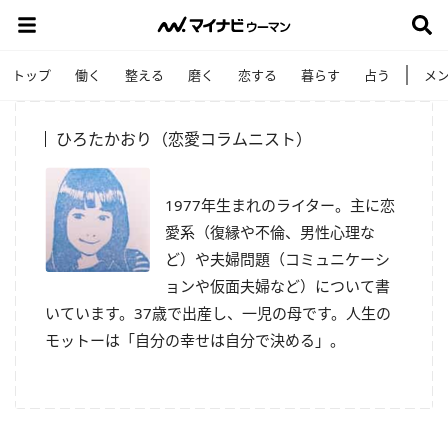
トップ
働く
整える
磨く
恋する
暮らす
占う
メ
ひろたかおり（恋愛コラムニスト）
1977
年生まれのライター。主に恋
愛系（復縁や不倫、男性心理な
ど）や夫婦問題（コミュニケーシ
ョンや仮面夫婦など）について書
いています。
37
歳で出産し、一児の母です。人生の
モットーは「自分の幸せは自分で決める」。