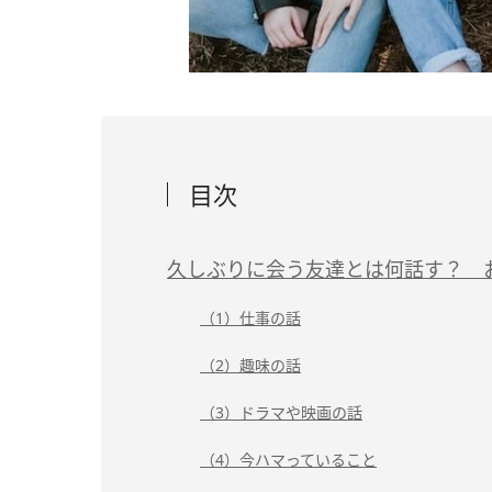
目次
久しぶりに会う友達とは何話す？ 
（1）仕事の話
（2）趣味の話
（3）ドラマや映画の話
（4）今ハマっていること