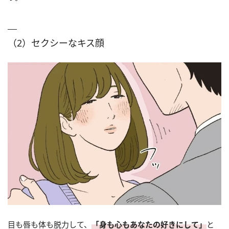
（2）セクシーなキス顔
目も唇も体も脱力して、
「身も心もあなたの好きにして」
と