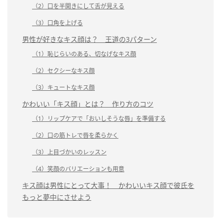
（2）口を半開きにして舌が見える
（3）口角を上げる
男性が好きなキス顔は？ 王道の3パターン
（1）恥じらいのある、切なげなキス顔
（2）セクシーなキス顔
（3）キュートなキス顔
かわいい「キス顔」とは？ 作り方のコツ
（1）リップケアで「おいしそうな唇」を準備する
（2）口の筋トレで唇を柔らかく
（3）上目づかいのレッスン
（4）笑顔のバリエーションも用意
キス顔は男性にとって大事！ かわいいキス顔で彼氏を
もっと夢中にさせよう