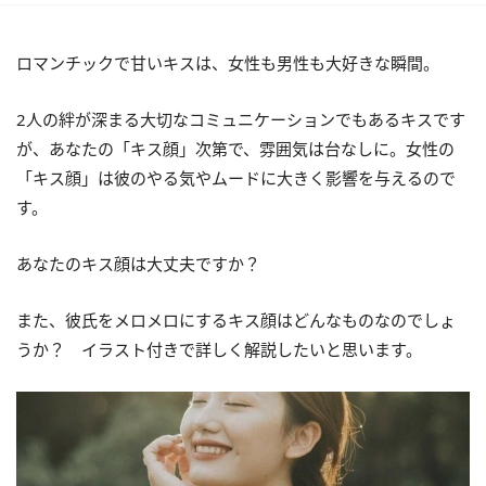
ロマンチックで甘いキスは、女性も男性も大好きな瞬間。
2人の絆が深まる大切なコミュニケーションでもあるキスです
が、あなたの「キス顔」次第で、雰囲気は台なしに。女性の
「キス顔」は彼のやる気やムードに大きく影響を与えるので
す。
あなたのキス顔は大丈夫ですか？
また、彼氏をメロメロにするキス顔はどんなものなのでしょ
うか？ イラスト付きで詳しく解説したいと思います。