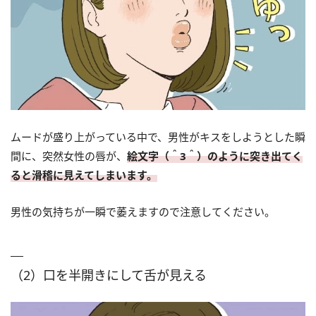
ムードが盛り上がっている中で、男性がキスをしようとした瞬
間に、突然女性の唇が、
絵文字（＾3＾）のように突き出てく
ると滑稽に見えてしまいます。
男性の気持ちが一瞬で萎えますので注意してください。
（2）口を半開きにして舌が見える