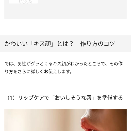
かわいい「キス顔」とは？ 作り方のコツ
では、男性がグッとくるキス顔がわかったところで、その作
り方をさらに詳しくお伝えします。
（1）リップケアで「おいしそうな唇」を準備する