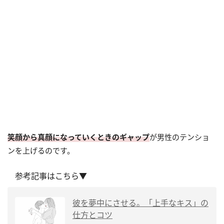
笑顔から真顔になっていくときのギャップ
が男性のテンショ
ンを上げるのです。
参考記事はこちら▼
彼を夢中にさせる。「上手なキス」の
仕方とコツ