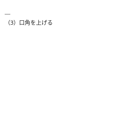
（3）口角を上げる