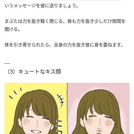
いうメッセージを彼に送りましょう。
まぶたは力を抜き軽く閉じる。唇も力を抜き少しだけ隙間を
開ける。
体を引き寄せられたら、全身の力を抜き彼に身を委ねます。
（3）キュートなキス顔