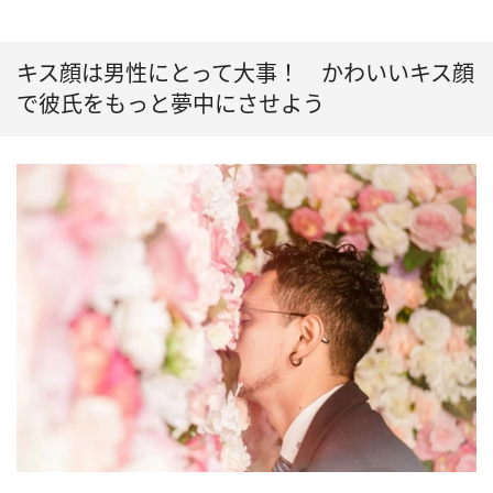
キス顔は男性にとって大事！ かわいいキス顔
で彼氏をもっと夢中にさせよう