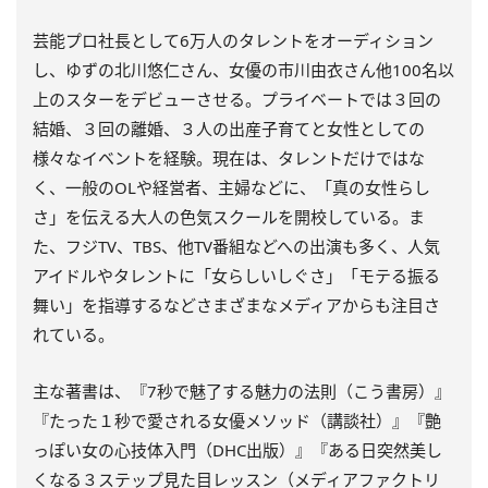
芸能プロ社長として6万人のタレントをオーディション
し、ゆずの北川悠仁さん、女優の市川由衣さん他100名以
上のスターをデビューさせる。プライベートでは３回の
結婚、３回の離婚、３人の出産子育てと女性としての
様々なイベントを経験。現在は、タレントだけではな
く、一般のOLや経営者、主婦などに、「真の女性らし
さ」を伝える大人の色気スクールを開校している。ま
た、フジTV、TBS、他TV番組などへの出演も多く、人気
アイドルやタレントに「女らしいしぐさ」「モテる振る
舞い」を指導するなどさまざまなメディアからも注目さ
れている。
主な著書は、『7秒で魅了する魅力の法則（こう書房）』
『たった１秒で愛される女優メソッド（講談社）』『艶
っぽい女の心技体入門（DHC出版）』『ある日突然美し
くなる３ステップ見た目レッスン（メディアファクトリ