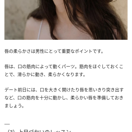
唇の柔らかさは男性にとって重要なポイントです。
唇は、口の筋肉によって動くパーツ。筋肉をほぐしておくこ
とで、滑らかに動き、柔らかくなります。
デート前日には、口を大きく開けたり唇を思いきり突き出す
など、口の筋肉を十分に動かし、柔らかい唇を準備しておき
ましょう。