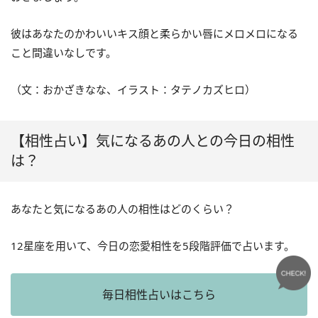
彼はあなたのかわいいキス顔と柔らかい唇にメロメロになる
こと間違いなしです。
（文：おかざきなな、イラスト：タテノカズヒロ）
【相性占い】気になるあの人との今日の相性
は？
あなたと気になるあの人の相性はどのくらい？
12星座を用いて、今日の恋愛相性を5段階評価で占います。
毎日相性占いはこちら