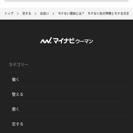
トップ
恋する
出会い
モテない理由とは？ モテない女の特徴とモテる方法～
カテゴリー
働く
整える
磨く
恋する