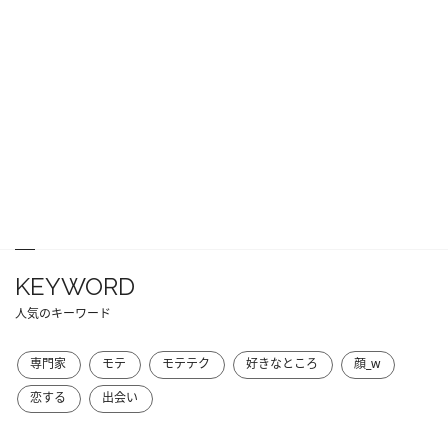
KEYWORD
人気のキーワード
専門家
モテ
モテテク
好きなところ
顔_w
恋する
出会い