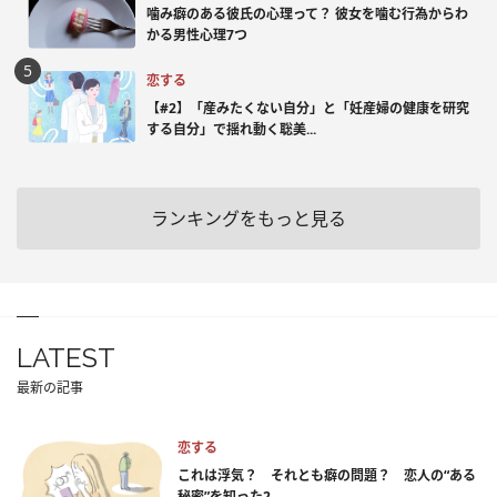
噛み癖のある彼氏の心理って？ 彼女を噛む行為からわ
かる男性心理7つ
恋する
【#2】「産みたくない自分」と「妊産婦の健康を研究
する自分」で揺れ動く聡美...
ランキングをもっと見る
LATEST
最新の記事
恋する
これは浮気？ それとも癖の問題？ 恋人の“ある
秘密”を知った2...