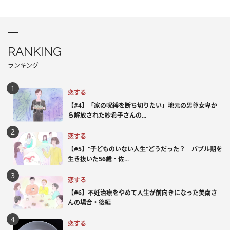
RANKING
ランキング
恋する
【#4】「家の呪縛を断ち切りたい」地元の男尊女卑か
ら解放された紗希子さんの...
恋する
【#5】“子どものいない人生”どうだった？ バブル期を
生き抜いた56歳・佐...
恋する
【#6】不妊治療をやめて人生が前向きになった美南さ
んの場合・後編
恋する