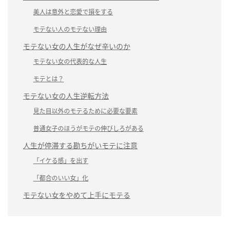
美人は意外と恋愛で損をする
モテない人のモテない理由
モテない女の人生がなぜ辛いのか
モテない女の代表的な人生
モテとは？
モテない女の人生逆転方法
見た目以外のモテるために必要な要素
普通女子のほうがモテの伸びしろがある
人生が停滞する勘ちがいモテに注意
「イケる感」を出す
「都合のいい女」化
モテない女をやめて上手にモテる