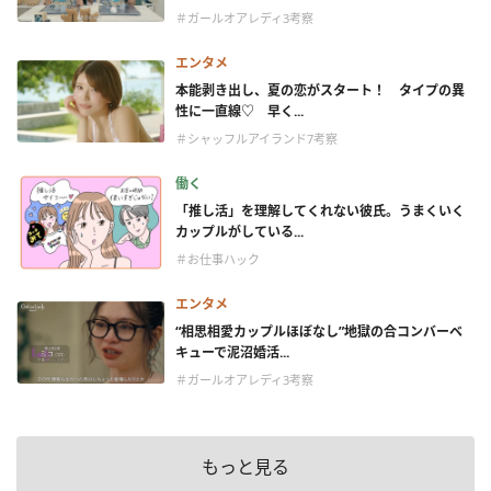
＃ガールオアレディ3考察
エンタメ
本能剥き出し、夏の恋がスタート！ タイプの異
性に一直線♡ 早く...
＃シャッフルアイランド7考察
働く
「推し活」を理解してくれない彼氏。うまくいく
カップルがしている...
＃お仕事ハック
エンタメ
“相思相愛カップルほぼなし”地獄の合コンバーベ
キューで泥沼婚活...
＃ガールオアレディ3考察
もっと見る