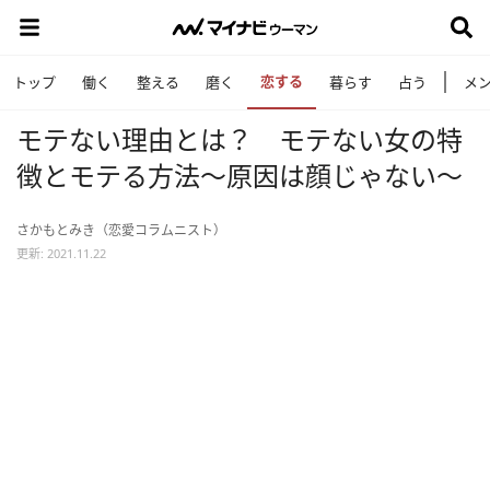
恋する
トップ
働く
整える
磨く
暮らす
占う
メ
モテない理由とは？ モテない女の特
徴とモテる方法～原因は顔じゃない～
さかもとみき（恋愛コラムニスト）
更新: 2021.11.22