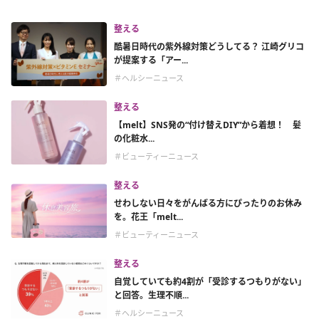
整える
酷暑日時代の紫外線対策どうしてる？ 江崎グリコ
が提案する「アー...
＃ヘルシーニュース
整える
【melt】SNS発の“付け替えDIY”から着想！ 髪
の化粧水...
＃ビューティーニュース
整える
せわしない日々をがんばる方にぴったりのお休み
を。花王「melt...
＃ビューティーニュース
整える
自覚していても約4割が「受診するつもりがない」
と回答。生理不順...
＃ヘルシーニュース