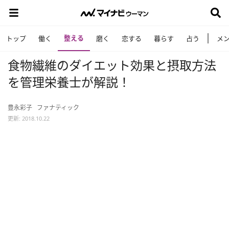
整える
トップ
働く
磨く
恋する
暮らす
占う
メ
食物繊維のダイエット効果と摂取方法
を管理栄養士が解説！
豊永彩子
ファナティック
更新: 2018.10.22