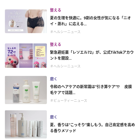
整える
夏の生理を快適に。9割の女性が気になる「ニオ
イ・蒸れ」に応える...
＃ヘルシーニュース
整える
緊急避妊薬「レソエル72」が、公式TikTokアカウ
ントを開設...
＃ヘルシーニュース
磨く
令和のヘアケアの新常識は“引き算ケア”!? 皮膜
毛ケアで話題...
＃ビューティーニュース
磨く
夏、香りは“こっそり”楽しもう。自己肯定感を高め
る香りメソッド