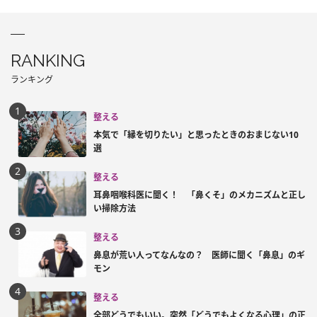
RANKING
ランキング
整える
本気で「縁を切りたい」と思ったときのおまじない10
選
整える
耳鼻咽喉科医に聞く！ 「鼻くそ」のメカニズムと正し
い掃除方法
整える
鼻息が荒い人ってなんなの？ 医師に聞く「鼻息」のギ
モン
整える
全部どうでもいい。突然「どうでもよくなる心理」の正