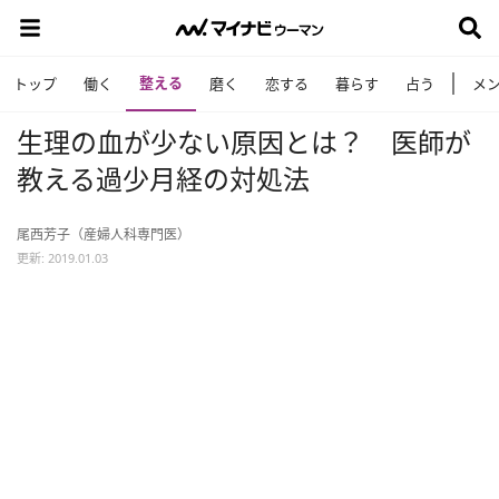
整える
トップ
働く
磨く
恋する
暮らす
占う
メ
生理の血が少ない原因とは？ 医師が
教える過少月経の対処法
尾西芳子（産婦人科専門医）
更新: 2019.01.03