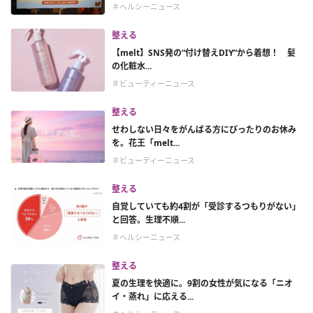
＃ヘルシーニュース
整える
【melt】SNS発の“付け替えDIY”から着想！ 髪
の化粧水...
＃ビューティーニュース
整える
せわしない日々をがんばる方にぴったりのお休み
を。花王「melt...
＃ビューティーニュース
整える
自覚していても約4割が「受診するつもりがない」
と回答。生理不順...
＃ヘルシーニュース
整える
夏の生理を快適に。9割の女性が気になる「ニオ
イ・蒸れ」に応える...