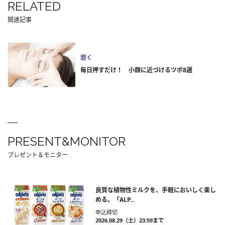
RELATED
関連記事
磨く
毎日押すだけ！ 小顔に近づけるツボ8選
PRESENT&MONITOR
プレゼント＆モニター
良質な植物性ミルクを、手軽においしく楽し
める。「ALP...
申込締切
2026.08.29（土）23:59まで