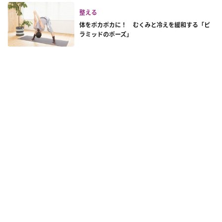
整える
体をポカポカに！ むくみと冷えを緩和する「ピ
ラミッドのポーズ」