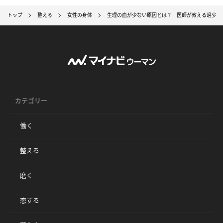
トップ
整える
女性の身体
生理の血が少ない原因とは？ 医師が教える過少月
カテゴリー
働く
整える
磨く
恋する