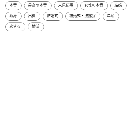
本音
男女の本音
人気記事
女性の本音
結婚
独身
出費
結婚式
結婚式・披露宴
年齢
恋する
婚活