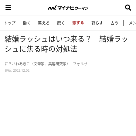
恋する
トップ
働く
整える
磨く
暮らす
占う
メ
結婚ラッシュはいつ来る？ 結婚ラッ
シュに焦る時の対処法
にらさわあきこ（文筆家、美容研究家）
フォルサ
更新: 2022.12.02