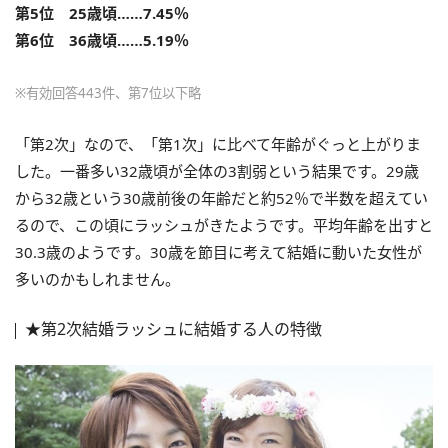
第5位 25歳頃……7.45％
第6位 36歳頃……5.19％
※有効回答443件、第7位以下略
「第2次」なので、「第1次」に比べて年齢がぐっと上がりま
した。一番多い32歳頃が全体の3割弱という結果です。29歳
から32歳という30歳前後の年齢だと約52％で半数を超えてい
るので、この頃にラッシュがきたようです。平均年齢を出すと
30.3歳のようです。30歳を節目に考えて結婚に動いた女性が
多いのかもしれません。
★第2次結婚ラッシュに結婚する人の特徴