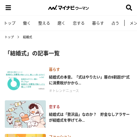
トップ
働く
整える
磨く
恋する
暮らす
占う
メ
トップ
結婚式
「結婚式」の記事一覧
暮らす
結婚式の本音。「式はやりたい」層の9割超が“式
に消費税がかから...
＃トレンドニュース
恋する
結婚式は「贅沢品」なのか？ 貯金なしアラサー
が結婚式を挙げてみ...
ファッション