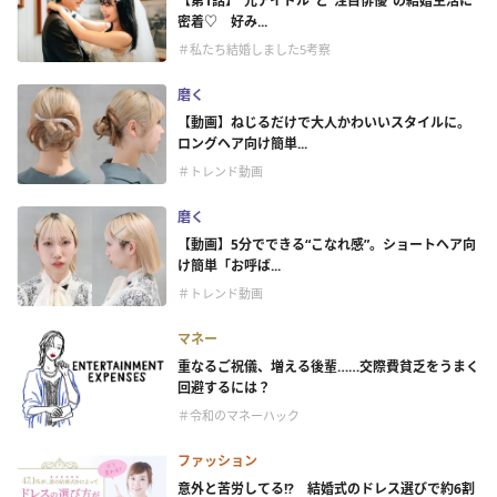
【第1話】“元アイドル”と”注目俳優”の結婚生活に
密着♡ 好み...
＃私たち結婚しました5考察
磨く
【動画】ねじるだけで大人かわいいスタイルに。
ロングヘア向け簡単...
＃トレンド動画
磨く
【動画】5分でできる“こなれ感”。ショートヘア向
け簡単「お呼ば...
＃トレンド動画
マネー
重なるご祝儀、増える後輩……交際費貧乏をうまく
回避するには？
＃令和のマネーハック
ファッション
意外と苦労してる!? 結婚式のドレス選びで約6割