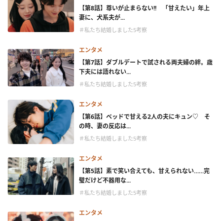
【第8話】尊いが止まらない!! 「甘えたい」年上
妻に、犬系夫が...
＃私たち結婚しました5考察
エンタメ
【第7話】ダブルデートで試される両夫婦の絆。歳
下夫には語れない...
＃私たち結婚しました5考察
エンタメ
【第6話】ベッドで甘える2人の夫にキュン♡ そ
の時、妻の反応は...
＃私たち結婚しました5考察
エンタメ
【第5話】素で笑い合えても、甘えられない……完
璧だけど不器用な...
＃私たち結婚しました5考察
エンタメ