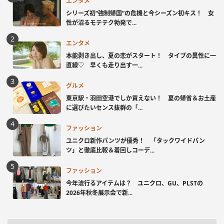
エンタメ
シリーズ初“強制帰国”の危機と今シーズン初キス！ 女
性が沼るモテテク勃発で...
エンタメ
本能剥き出し、夏の恋がスタート！ タイプの異性に一
直線♡ 早くも走り出す一...
グルメ
東京駅・羽田空港でしか買えない！ 夏の帰省＆お土産
に選びたいセンス抜群の「...
ファッション
ユニクロ新作パンツが優秀！ 「タックワイドパン
ツ」と徹底比較＆着回しコーデ...
ファッション
今年流行るアイテムは？ ユニクロ、GU、PLSTの
2026年秋冬展示会で新...