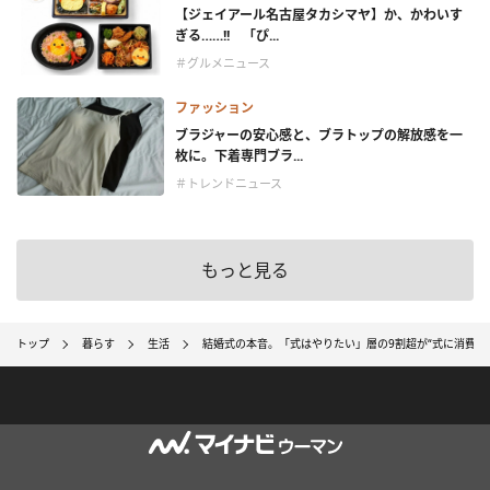
【ジェイアール名古屋タカシマヤ】か、かわいす
ぎる……!! 「ぴ...
＃グルメニュース
ファッション
ブラジャーの安心感と、ブラトップの解放感を一
枚に。下着専門ブラ...
＃トレンドニュース
もっと見る
トップ
暮らす
生活
結婚式の本音。「式はやりたい」層の9割超が“式に消費税