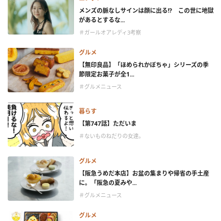
メンズの脈なしサインは顔に出る!? この世に地獄
があるとするな...
＃ガールオアレディ3考察
グルメ
【無印良品】「ほめられかぼちゃ」シリーズの季
節限定お菓子が全1...
＃グルメニュース
暮らす
【第747話】ただいま
＃ないものねだりの女達。
グルメ
【阪急うめだ本店】お盆の集まりや帰省の手土産
に。「阪急の夏みや...
＃グルメニュース
グルメ