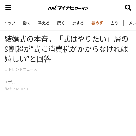
暮らす
トップ
働く
整える
磨く
恋する
占う
メ
結婚式の本音。「式はやりたい」層の
9割超が“式に消費税がかからなければ
嬉しい”と回答
＃トレンドニュース
エボル
作成: 2026.02.09