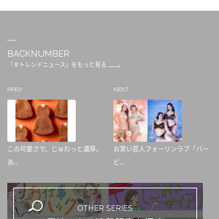
BACKNUMBER
「＃トレンドニュース」をもっと見る
PREV
NEXT
この可愛さで、じゅわっと濃厚。
お笑い芸人フォーリンラブ「バー
あ...
ビ...