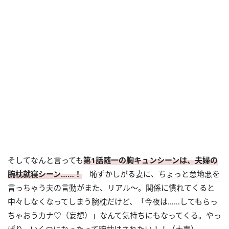
そしてなんと言っても
第1話随一の胸キュンシーンは、夫婦の
腕枕就寝シーン……！
恥ずかしがる妻に、ちょっと意地悪を
言っちゃう夫の言動がまた、リアル～。関係に慣れてくると
中々しなくなってしまう腕枕だけど、「今夜は……してもらっ
ちゃおうカナ♡（妄想）」なんて気持ちにもなってくる。やっ
ぱり、いくつになったって腕枕はされたい！！（大声）