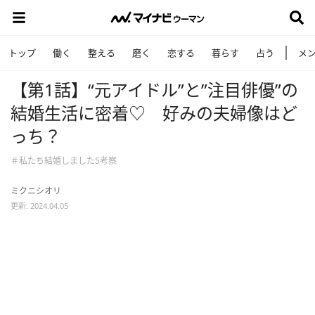
トップ
働く
整える
磨く
恋する
暮らす
占う
メ
【第1話】“元アイドル”と”注目俳優”の
結婚生活に密着♡ 好みの夫婦像はど
っち？
＃私たち結婚しました5考察
ミクニシオリ
更新: 2024.04.05