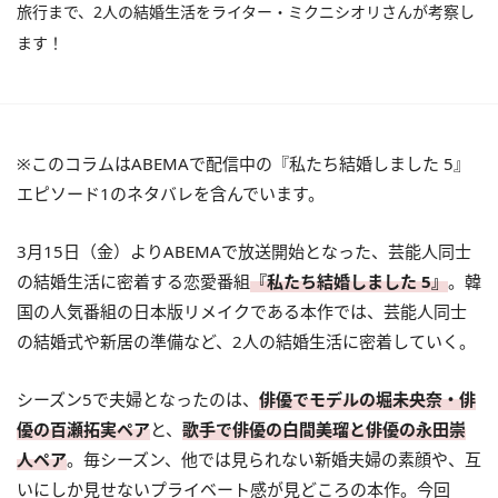
旅行まで、2人の結婚生活をライター・ミクニシオリさんが考察し
ます！
※このコラムはABEMAで配信中の『私たち結婚しました 5』
エピソード1のネタバレを含んでいます。
3月15日（金）よりABEMAで放送開始となった、芸能人同士
の結婚生活に密着する恋愛番組
『私たち結婚しました 5』
。韓
国の人気番組の日本版リメイクである本作では、芸能人同士
の結婚式や新居の準備など、2人の結婚生活に密着していく。
シーズン5で夫婦となったのは、
俳優でモデルの
堀未央奈・俳
優の百瀬拓実ペア
と、
歌手で俳優の白間美瑠と俳優の永田崇
人ペア
。毎シーズン、他では見られない新婚夫婦の素顔や、互
いにしか見せないプライベート感が見どころの本作。今回