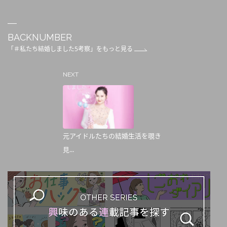
BACKNUMBER
「＃私たち結婚しました5考察」をもっと見る
NEXT
元アイドルたちの結婚生活を覗き
見...