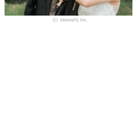
（C）AbemaTV, Inc.