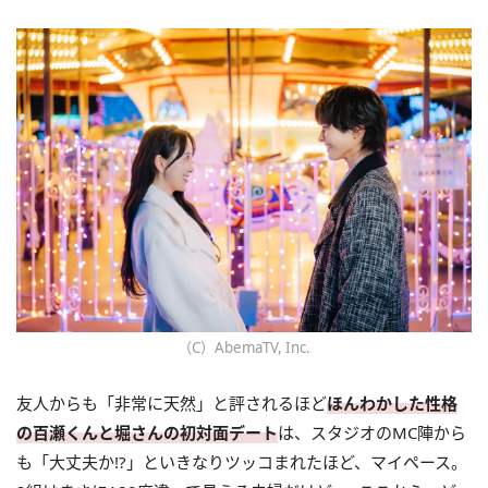
（C）AbemaTV, Inc.
友人からも「非常に天然」と評されるほど
ほんわかした性格
の百瀬くんと堀さんの初対面デート
は、スタジオのMC陣から
も「大丈夫か!?」といきなりツッコまれたほど、マイペース。