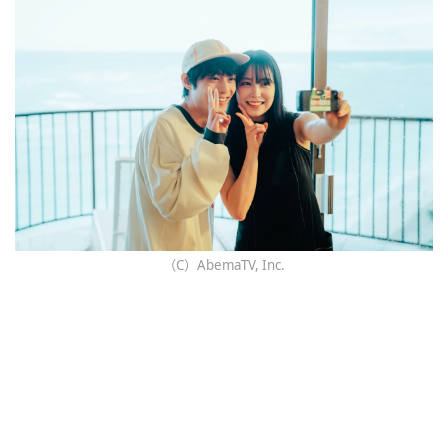
（C）AbemaTV, Inc.