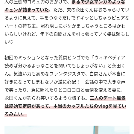
人の圧倒的コミュ力のおかげで、
まるで少女マンガのような
キュンが詰まっていた
。ただ、夫の永田くんはおちゃらけてい
るように見えて、手をつなぐだけでドキッとしちゃうピュアな
ハートの持ち主。照れ隠しにボケかましちゃうところはかわ
いらしいけれど、年下の白間さんを引っ張っていく姿は頼もし
い♡
初回のミッションとなった質問ビンゴでも「ウィキペディア
読めば分かるようなことを聞いてもしょうがない」と永田く
ん。気遣い力も高めなファンタジスタで、白間さんが本当に
好きになってしまわないか逆に心配！ 会話の中で大きな声
で笑ったり、急に照れたりとコロコロと表情を変える妻に、
永田くんが釣られ笑いするような様子も。
二人のデート風景
は終始安定感があって、本当のカップルたちのVlogを見てい
るみたい。