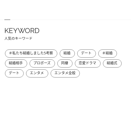
KEYWORD
人気のキーワード
＃私たち結婚しました5考察
結婚
デート
＃結婚
結婚相手
プロポーズ
同棲
恋愛ドラマ
結婚式
デート
エンタメ
エンタメ全般