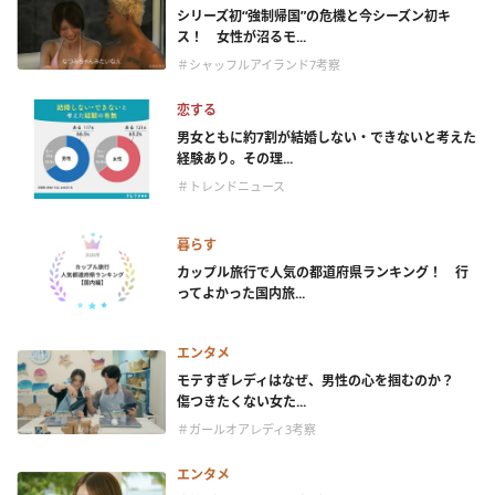
シリーズ初“強制帰国”の危機と今シーズン初キ
ス！ 女性が沼るモ...
＃シャッフルアイランド7考察
恋する
男女ともに約7割が結婚しない・できないと考えた
経験あり。その理...
＃トレンドニュース
暮らす
カップル旅行で人気の都道府県ランキング！ 行
ってよかった国内旅...
エンタメ
モテすぎレディはなぜ、男性の心を掴むのか？
傷つきたくない女た...
＃ガールオアレディ3考察
エンタメ