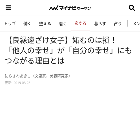
恋する
トップ
働く
整える
磨く
暮らす
占う
メ
【良縁遠ざけ女子】妬むのは損！
「他人の幸せ」が「自分の幸せ」にも
つながる理由とは
にらさわあきこ（文筆家、美容研究家）
更新: 2019.03.23