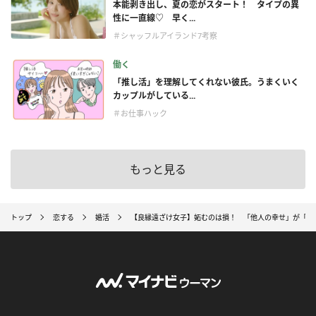
本能剥き出し、夏の恋がスタート！ タイプの異
性に一直線♡ 早く...
＃シャッフルアイランド7考察
働く
「推し活」を理解してくれない彼氏。うまくいく
カップルがしている...
＃お仕事ハック
もっと見る
トップ
恋する
婚活
【良縁遠ざけ女子】妬むのは損！ 「他人の幸せ」が「自