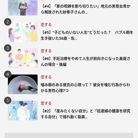
【#4】「家の呪縛を断ち切りたい」地元の男尊女卑か
ら解放された紗希子さんの...
恋する
【#5】“子どものいない人生”どうだった？ バブル期を
生き抜いた56歳・佐...
恋する
【#6】不妊治療をやめて人生が前向きになった美南さ
んの場合・後編
恋する
噛み癖のある彼氏の心理って？ 彼女を噛む行為からわ
かる男性心理7つ
恋する
【#2】「産みたくない自分」と「妊産婦の健康を研究
する自分」で揺れ動く聡美...