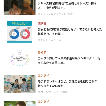
シリーズ初“強制帰国”の危機と今シーズン初キ
ス！ 女性が沼るモ...
＃シャッフルアイランド7考察
恋する
男女ともに約7割が結婚しない・できないと考えた
経験あり。その理...
＃トレンドニュース
暮らす
カップル旅行で人気の都道府県ランキング！ 行
ってよかった国内旅...
エンタメ
モテすぎレディはなぜ、男性の心を掴むのか？
傷つきたくない女た...
＃ガールオアレディ3考察
エンタメ