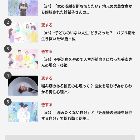
【#4】「家の呪縛を断ち切りたい」地元の男尊女卑か
ら解放された紗希子さんの...
恋する
【#5】“子どものいない人生”どうだった？ バブル期を
生き抜いた56歳・佐...
恋する
【#6】不妊治療をやめて人生が前向きになった美南さ
んの場合・後編
恋する
噛み癖のある彼氏の心理って？ 彼女を噛む行為からわ
かる男性心理7つ
恋する
【#2】「産みたくない自分」と「妊産婦の健康を研究
する自分」で揺れ動く聡美...