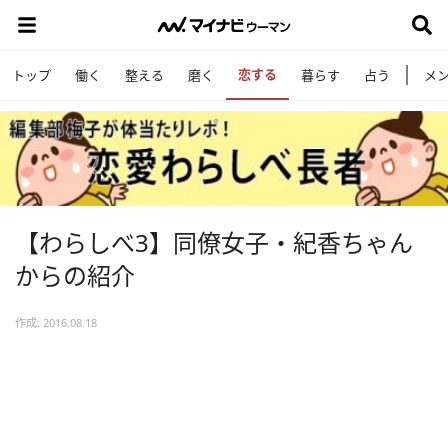
恋する
トップ
働く
整える
磨く
暮らす
占う
メ
【わらしべ3】同僚女子・紀香ちゃん
からの紹介
作成: 2016.08.18