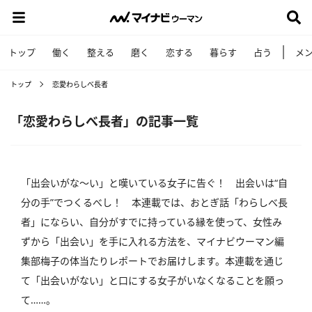
トップ
働く
整える
磨く
恋する
暮らす
占う
メ
トップ
恋愛わらしべ長者
「恋愛わらしべ長者」の記事一覧
「出会いがな～い」と嘆いている女子に告ぐ！ 出会いは“自
分の手”でつくるべし！ 本連載では、おとぎ話「わらしべ長
者」にならい、自分がすでに持っている縁を使って、女性み
ずから「出会い」を手に入れる方法を、マイナビウーマン編
集部梅子の体当たりレポートでお届けします。本連載を通じ
て「出会いがない」と口にする女子がいなくなることを願っ
て……。