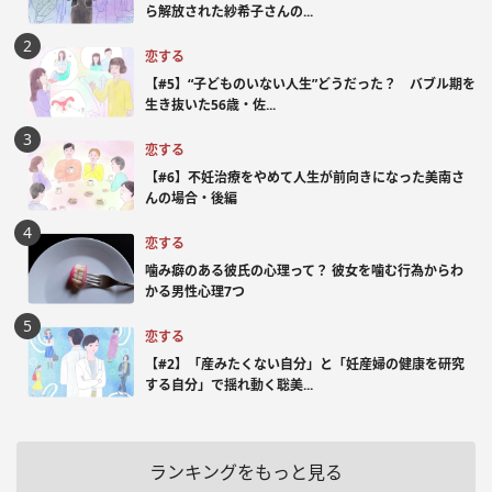
ら解放された紗希子さんの...
恋する
【#5】“子どものいない人生”どうだった？ バブル期を
生き抜いた56歳・佐...
恋する
【#6】不妊治療をやめて人生が前向きになった美南さ
んの場合・後編
恋する
噛み癖のある彼氏の心理って？ 彼女を噛む行為からわ
かる男性心理7つ
恋する
【#2】「産みたくない自分」と「妊産婦の健康を研究
する自分」で揺れ動く聡美...
ランキングをもっと見る