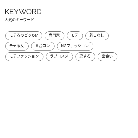
KEYWORD
人気のキーワード
モテるのどっち!?
専門家
モテ
着こなし
モテる女
＃合コン
NGファッション
モテファッション
ラブコスメ
恋する
出会い