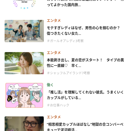
ってよかった国内旅...
エンタメ
モテすぎレディはなぜ、男性の心を掴むのか？
傷つきたくない女た...
＃ガールオアレディ3考察
エンタメ
本能剥き出し、夏の恋がスタート！ タイプの異
性に一直線♡ 早く...
＃シャッフルアイランド7考察
働く
「推し活」を理解してくれない彼氏。うまくいく
カップルがしている...
＃お仕事ハック
エンタメ
“相思相愛カップルほぼなし”地獄の合コンバーベ
キューで泥沼婚活...