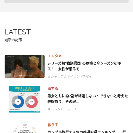
LATEST
最新の記事
エンタメ
シリーズ初“強制帰国”の危機と今シーズン初キ
ス！ 女性が沼るモ...
＃シャッフルアイランド7考察
恋する
男女ともに約7割が結婚しない・できないと考えた
経験あり。その理...
＃トレンドニュース
暮らす
カップル旅行で人気の都道府県ランキング！ 行