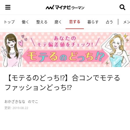
恋する
トップ
働く
整える
磨く
暮らす
占う
メ
【モテるのどっち!?】合コンでモテる
ファッションどっち!?
おかざきなな
のでこ
更新: 2019.08.22