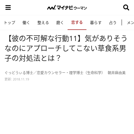
恋する
トップ
働く
整える
磨く
暮らす
占う
メ
【彼の不可解な行動11】気がありそう
なのにアプローチしてこない草食系男
子の対処法とは？
ぐっどうぃる博士／恋愛カウンセラー・理学博士（生命科学）
朝井麻由美
更新: 2018.11.19