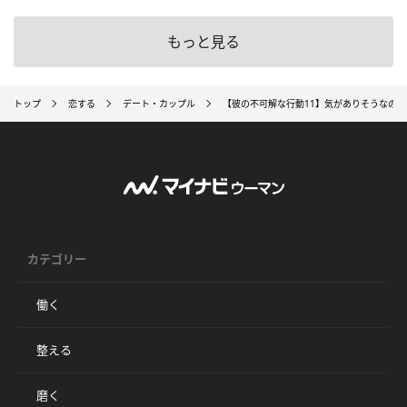
もっと見る
トップ
恋する
デート・カップル
【彼の不可解な行動11】気がありそうなの
カテゴリー
働く
整える
磨く