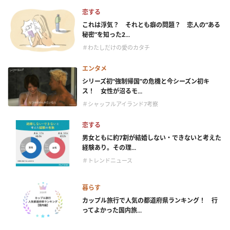
恋する
これは浮気？ それとも癖の問題？ 恋人の“ある
秘密”を知った2...
＃わたしだけの愛のカタチ
エンタメ
シリーズ初“強制帰国”の危機と今シーズン初キ
ス！ 女性が沼るモ...
＃シャッフルアイランド7考察
恋する
男女ともに約7割が結婚しない・できないと考えた
経験あり。その理...
＃トレンドニュース
暮らす
カップル旅行で人気の都道府県ランキング！ 行
ってよかった国内旅...