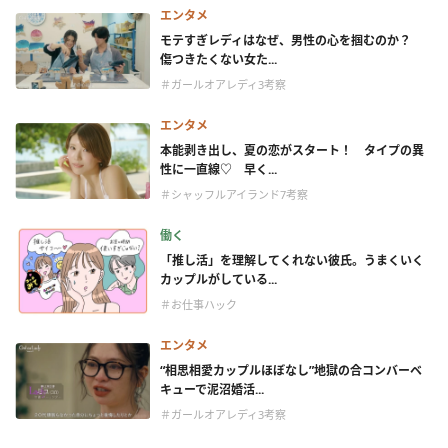
エンタメ
モテすぎレディはなぜ、男性の心を掴むのか？
傷つきたくない女た...
＃ガールオアレディ3考察
エンタメ
本能剥き出し、夏の恋がスタート！ タイプの異
性に一直線♡ 早く...
＃シャッフルアイランド7考察
働く
「推し活」を理解してくれない彼氏。うまくいく
カップルがしている...
＃お仕事ハック
エンタメ
“相思相愛カップルほぼなし”地獄の合コンバーベ
キューで泥沼婚活...
＃ガールオアレディ3考察