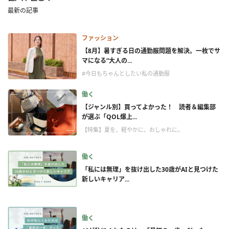
最新の記事
ファッション
【8月】暑すぎる日の通勤服問題を解決。一枚でサ
マになる“大人の...
#今日もちゃんとしたい私の通勤服
働く
【ジャンル別】買ってよかった！ 読者＆編集部
が選ぶ「QOL爆上...
【特集】夏を、軽やかに、おしゃれに。
働く
「私には無理」を抜け出した30歳がAIと見つけた
新しいキャリア...
働く