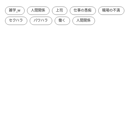
雑学_w
人間関係
上司
仕事の愚痴
職場の不満
セクハラ
パワハラ
働く
人間関係