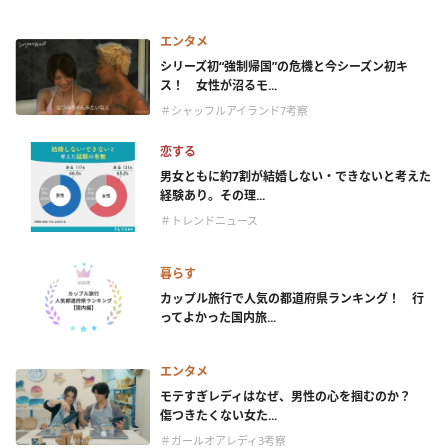
エンタメ
シリーズ初“強制帰国”の危機と今シーズン初キ
ス！ 女性が沼るモ...
＃シャッフルアイランド7考察
恋する
男女ともに約7割が結婚しない・できないと考えた
経験あり。その理...
＃トレンドニュース
暮らす
カップル旅行で人気の都道府県ランキング！ 行
ってよかった国内旅...
エンタメ
モテすぎレディはなぜ、男性の心を掴むのか？
傷つきたくない女た...
＃ガールオアレディ3考察