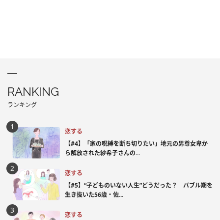
RANKING
ランキング
恋する
【#4】「家の呪縛を断ち切りたい」地元の男尊女卑か
ら解放された紗希子さんの...
恋する
【#5】“子どものいない人生”どうだった？ バブル期を
生き抜いた56歳・佐...
恋する