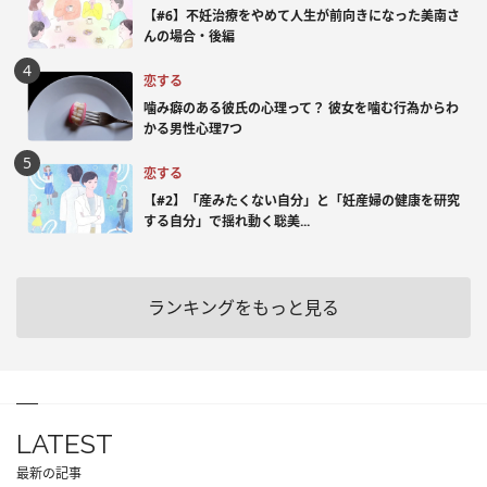
【#6】不妊治療をやめて人生が前向きになった美南さ
んの場合・後編
恋する
噛み癖のある彼氏の心理って？ 彼女を噛む行為からわ
かる男性心理7つ
恋する
【#2】「産みたくない自分」と「妊産婦の健康を研究
する自分」で揺れ動く聡美...
ランキングをもっと見る
LATEST
最新の記事