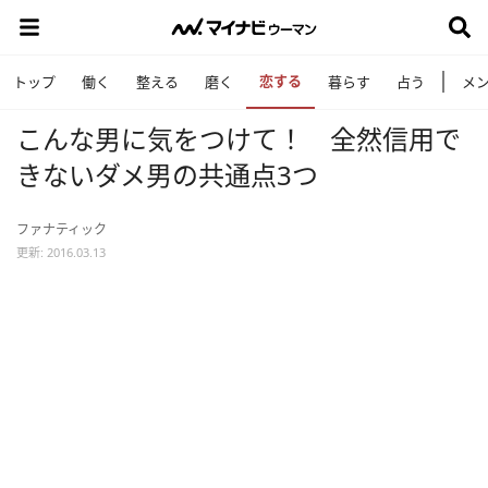
恋する
トップ
働く
整える
磨く
暮らす
占う
メ
こんな男に気をつけて！ 全然信用で
きないダメ男の共通点3つ
ファナティック
更新: 2016.03.13