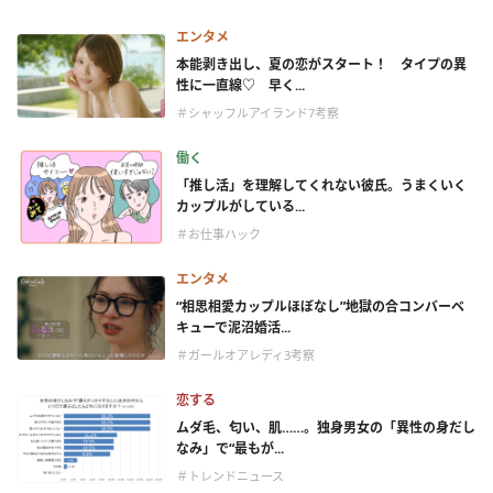
エンタメ
本能剥き出し、夏の恋がスタート！ タイプの異
性に一直線♡ 早く...
＃シャッフルアイランド7考察
働く
「推し活」を理解してくれない彼氏。うまくいく
カップルがしている...
＃お仕事ハック
エンタメ
“相思相愛カップルほぼなし”地獄の合コンバーベ
キューで泥沼婚活...
＃ガールオアレディ3考察
恋する
ムダ毛、匂い、肌……。独身男女の「異性の身だし
なみ」で“最もが...
＃トレンドニュース