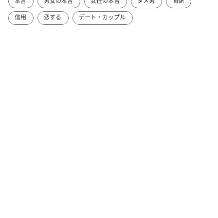
本音
男女の本音
女性の本音
ダメ男
関係
信用
恋する
デート・カップル