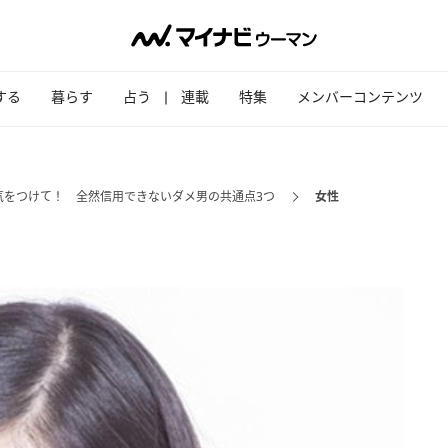
する
暮らす
占う
連載
特集
メンバーコンテンツ
気をつけて！ 全然信用できないダメ男の共通点3つ
女性