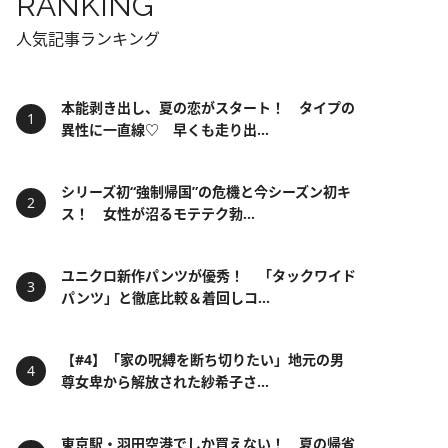
RANKING
人気記事ランキング
本能剥き出し、夏の恋がスタート！ タイプの
異性に一直線♡ 早くも走り出...
シリーズ初“強制帰国”の危機と今シーズン初キ
ス！ 女性が沼るモテテク勃...
ユニクロ新作パンツが優秀！ 「タックワイド
パンツ」と徹底比較＆着回しコ...
【#4】「家の呪縛を断ち切りたい」地元の男
尊女卑から解放された紗希子さ...
東京駅・羽田空港でしか買えない！ 夏の帰省