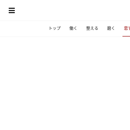
トップ
働く
整える
磨く
恋