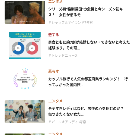
エンタメ
シリーズ初“強制帰国”の危機と今シーズン初キ
ス！ 女性が沼るモ...
＃シャッフルアイランド7考察
恋する
男女ともに約7割が結婚しない・できないと考えた
経験あり。その理...
＃トレンドニュース
暮らす
カップル旅行で人気の都道府県ランキング！ 行
ってよかった国内旅...
エンタメ
モテすぎレディはなぜ、男性の心を掴むのか？
傷つきたくない女た...
＃ガールオアレディ3考察
エンタメ