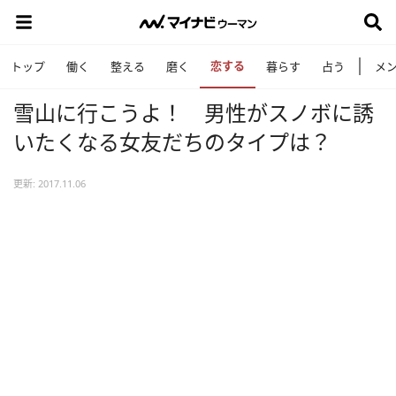
恋する
トップ
働く
整える
磨く
暮らす
占う
メ
雪山に行こうよ！ 男性がスノボに誘
いたくなる女友だちのタイプは？
更新: 2017.11.06