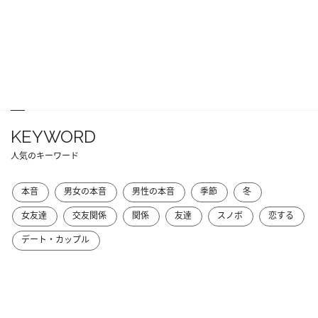
KEYWORD
人気のキーワード
本音
男女の本音
男性の本音
季節
冬
女友達
交友関係
関係
友達
スノボ
恋する
デート・カップル