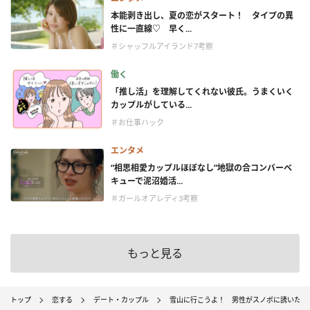
本能剥き出し、夏の恋がスタート！ タイプの異
性に一直線♡ 早く...
＃シャッフルアイランド7考察
働く
「推し活」を理解してくれない彼氏。うまくいく
カップルがしている...
＃お仕事ハック
エンタメ
“相思相愛カップルほぼなし”地獄の合コンバーベ
キューで泥沼婚活...
＃ガールオアレディ3考察
もっと見る
トップ
恋する
デート・カップル
雪山に行こうよ！ 男性がスノボに誘いたく