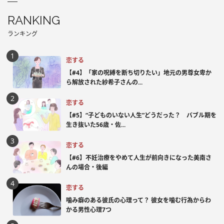
RANKING
ランキング
恋する
【#4】「家の呪縛を断ち切りたい」地元の男尊女卑か
ら解放された紗希子さんの...
恋する
【#5】“子どものいない人生”どうだった？ バブル期を
生き抜いた56歳・佐...
恋する
【#6】不妊治療をやめて人生が前向きになった美南さ
んの場合・後編
恋する
噛み癖のある彼氏の心理って？ 彼女を噛む行為からわ
かる男性心理7つ