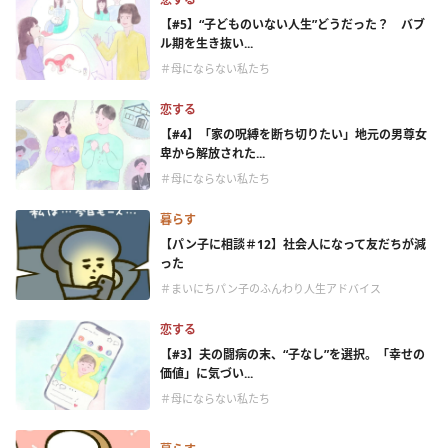
【#5】“子どものいない人生”どうだった？ バブ
ル期を生き抜い...
＃母にならない私たち
恋する
【#4】「家の呪縛を断ち切りたい」地元の男尊女
卑から解放された...
＃母にならない私たち
暮らす
【パン子に相談＃12】社会人になって友だちが減
った
＃まいにちパン子のふんわり人生アドバイス
恋する
【#3】夫の闘病の末、“子なし”を選択。「幸せの
価値」に気づい...
＃母にならない私たち