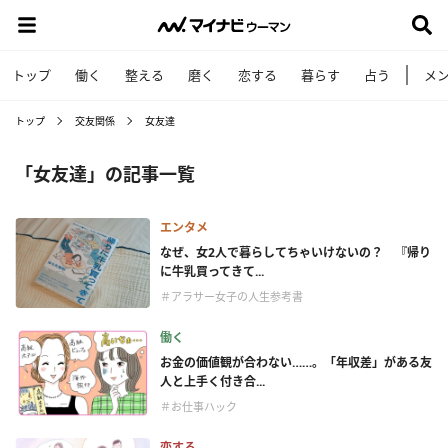
トップ
働く
整える
磨く
恋する
暮らす
占う
メ
トップ
交友関係
女友達
「女友達」の記事一覧
エンタメ
なぜ、女2人で暮らしてちゃいけないの？ 『帰り
に牛乳買ってきて...
＃アラサー女子の人生参考書
働く
お金の価値観が合わない……。「年収差」がある友
人と上手く付き合...
＃お仕事ハック
恋する