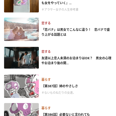
も女をやっていく』...
＃アラサー女子の人生参考書
恋する
「恋バナ」は男女でこんなに違う！ 恋バナで盛
り上がる話題とは
恋する
友達以上恋人未満のお泊まりはOK？ 男女の心理
やお泊まり後の関...
暮らす
【第387話】姉のやさしさ
＃ないものねだりの女達。
暮らす
【第386話】必要ないと言われても