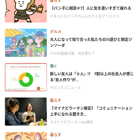
暮らす
【パン子に相談＃7】人に気を遣いすぎて疲れる
＃まいにちパン子のふんわり人生アドバイス
グルメ
大人になって知り合った私たちの川遊びと限定ジ
ンソーダ
＃20代最後の夏、何を飲む？
働く
新しい友人は「０人」⁉ 7割以上の社会人が感じ
る“友人作り”が...
＃ビジネスニュース
暮らす
【マイナビウーマン限定】「コミュニケーション
上手になれる聞き方...
＃マイナビウーマンlab通信
暮らす