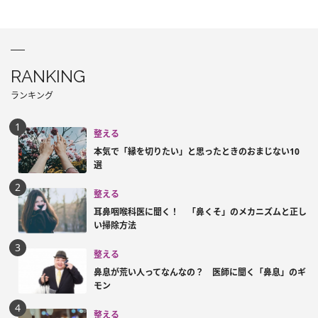
RANKING
ランキング
整える
本気で「縁を切りたい」と思ったときのおまじない10
選
整える
耳鼻咽喉科医に聞く！ 「鼻くそ」のメカニズムと正し
い掃除方法
整える
鼻息が荒い人ってなんなの？ 医師に聞く「鼻息」のギ
モン
整える