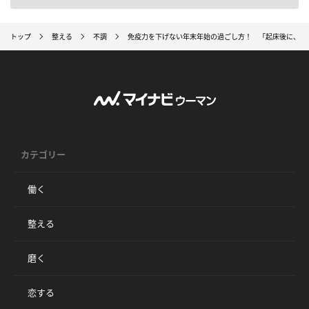
トップ
整える
不調
免疫力を下げない年末年始の過ごし方！ 「起床後に、く
カテゴリー
働く
整える
磨く
恋する