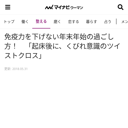
整える
トップ
働く
磨く
恋する
暮らす
占う
メ
免疫力を下げない年末年始の過ごし
方！ 「起床後に、くびれ意識のツイ
ストクロス」
更新: 2018.05.31