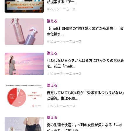
が提案する「アー...
＃ヘルシーニュース
整える
【melt】SNS発の“付け替えDIY”から着想！ 髪
の化粧水...
＃ビューティーニュース
整える
せわしない日々をがんばる方にぴったりのお休み
を。花王「melt...
＃ビューティーニュース
整える
自覚していても約4割が「受診するつもりがない」
と回答。生理不順...
＃ヘルシーニュース
整える
夏の生理を快適に。9割の女性が気になる「ニオ
イ・蒸れ」に応える...