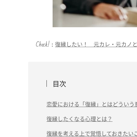
Check!：
復縁したい！ 元カレ・元カノ
目次
恋愛における「復縁」とはどういう
復縁したくなる心理とは？
復縁を考える上で覚悟しておきたい