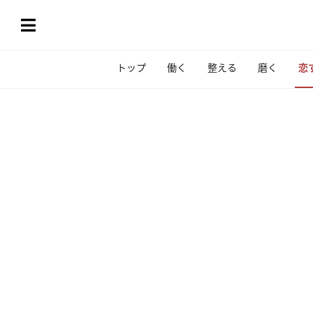
トップ
働く
整える
磨く
恋