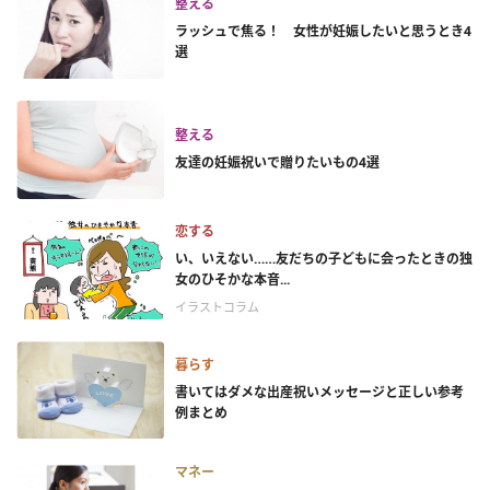
整える
ラッシュで焦る！ 女性が妊娠したいと思うとき4
選
整える
友達の妊娠祝いで贈りたいもの4選
恋する
い、いえない……友だちの子どもに会ったときの独
女のひそかな本音...
イラストコラム
暮らす
書いてはダメな出産祝いメッセージと正しい参考
例まとめ
マネー