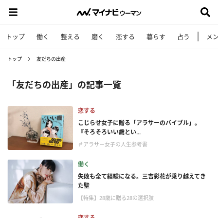
トップ
働く
整える
磨く
恋する
暮らす
占う
メ
トップ
友だちの出産
「友だちの出産」の記事一覧
恋する
こじらせ女子に贈る「アラサーのバイブル」。
『そろそろいい歳とい...
＃アラサー女子の人生参考書
働く
失敗も全て経験になる。三吉彩花が乗り越えてき
た壁
【特集】28歳に贈る28の選択肢
恋する