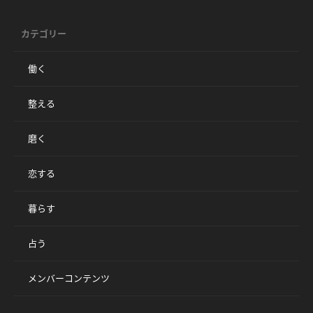
カテゴリー
働く
整える
磨く
恋する
暮らす
占う
メンバーコンテンツ