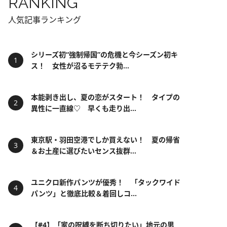
RANKING
人気記事ランキング
シリーズ初“強制帰国”の危機と今シーズン初キ
ス！ 女性が沼るモテテク勃...
本能剥き出し、夏の恋がスタート！ タイプの
異性に一直線♡ 早くも走り出...
東京駅・羽田空港でしか買えない！ 夏の帰省
＆お土産に選びたいセンス抜群...
ユニクロ新作パンツが優秀！ 「タックワイド
パンツ」と徹底比較＆着回しコ...
【#4】「家の呪縛を断ち切りたい」地元の男