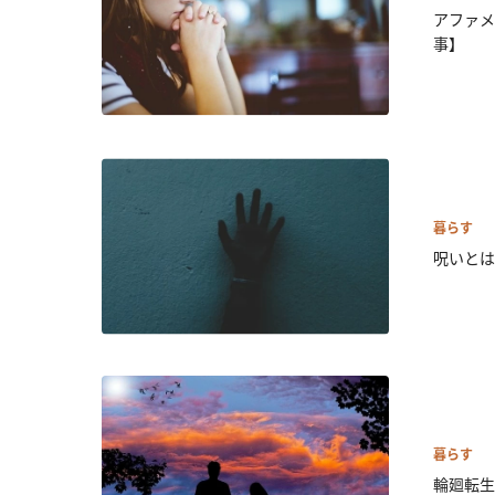
アファメ
事】
暮らす
呪いとは
暮らす
輪廻転生