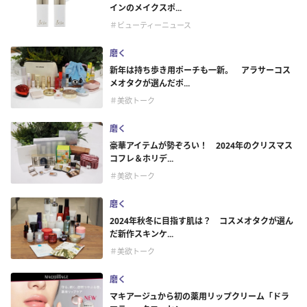
インのメイクスポ...
＃ビューティーニュース
磨く
新年は持ち歩き用ポーチも一新。 アラサーコス
メオタクが選んだポ...
＃美欲トーク
磨く
豪華アイテムが勢ぞろい！ 2024年のクリスマス
コフレ＆ホリデ...
＃美欲トーク
磨く
2024年秋冬に目指す肌は？ コスメオタクが選ん
だ新作スキンケ...
＃美欲トーク
磨く
マキアージュから初の薬用リップクリーム「ドラ