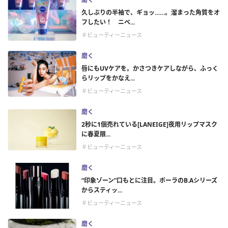
久しぶりの半袖で、ギョッ……。溜まった角質をオ
フしたい！ ニベ...
＃ビューティーニュース
磨く
唇にもUVケアを。かさつきケアしながら、ふっく
らリップをかなえ...
＃ビューティーニュース
磨く
2秒に1個売れている[LANEIGE]夜用リップマスク
に春夏限...
＃ビューティーニュース
磨く
“印象ゾーン”口もとに注目。ポーラのB.Aシリーズ
からスティッ...
＃ビューティーニュース
磨く