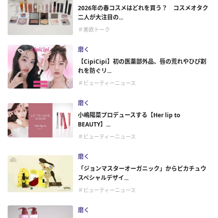
2026年の春コスメはどれを買う？ コスメオタク
二人が大注目の...
＃美欲トーク
磨く
【CipiCipi】初の医薬部外品、唇の荒れやひび割
れを防ぐリ...
＃ビューティーニュース
磨く
小嶋陽菜プロデュースする【Her lip to
BEAUTY】...
＃ビューティーニュース
磨く
「ジョンマスターオーガニック」からピカチュウ
スペシャルデザイ...
＃ビューティーニュース
磨く