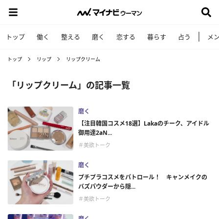
トップ
働く
整える
磨く
恋する
暮らす
占う
メ
トップ
リップ
リップクリーム
「リップクリーム」の記事一覧
磨く
【注目韓国コスメ18選】Lakaのチーク、アイドル
御用達2aN...
＃美欲トーク
磨く
プチプラコスメをパトロール！ キャンメイクの
バズパウダーから隠...
＃美欲トーク
磨く