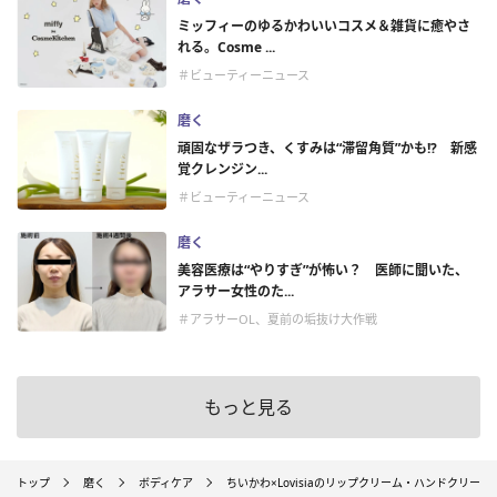
ミッフィーのゆるかわいいコスメ＆雑貨に癒やさ
れる。Cosme ...
＃ビューティーニュース
磨く
頑固なザラつき、くすみは“滞留角質”かも!? 新感
覚クレンジン...
＃ビューティーニュース
磨く
美容医療は“やりすぎ”が怖い？ 医師に聞いた、
アラサー女性のた...
＃アラサーOL、夏前の垢抜け大作戦
もっと見る
トップ
磨く
ボディケア
ちいかわ×Lovisiaのリップクリーム・ハンドクリー