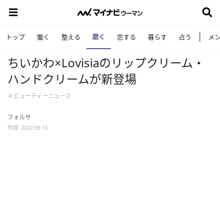
磨く
トップ
働く
整える
恋する
暮らす
占う
メ
ちいかわ×Lovisiaのリップクリーム・
ハンドクリームが新登場
＃ビューティーニュース
フォルサ
作成: 2022.09.15