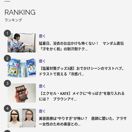
RANKING
ランキング
磨く
猛暑日、浴衣のお出かけも怖くない！ マンダム直伝
「汗をかく前」の制汗剤テク...
磨く
【猛暑対策グッズ3選】おでかけシーンのマストハブ。
ドラストで買える「冷感パ...
磨く
【エクセル・KATE】メイクに“今っぽさ”を取り入れる
には？ ブラウンアイ...
磨く
美容医療は“やりすぎ”が怖い？ 医師に聞いた、アラサ
ー女性のための美容との...