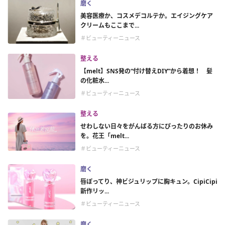
磨く
美容医療か、コスメデコルテか。エイジングケア
クリームもここまで...
＃ビューティーニュース
整える
【melt】SNS発の“付け替えDIY”から着想！ 髪
の化粧水...
＃ビューティーニュース
整える
せわしない日々をがんばる方にぴったりのお休み
を。花王「melt...
＃ビューティーニュース
磨く
唇ぽってり、神ビジュリップに胸キュン。CipiCipi
新作リッ...
＃ビューティーニュース
磨く