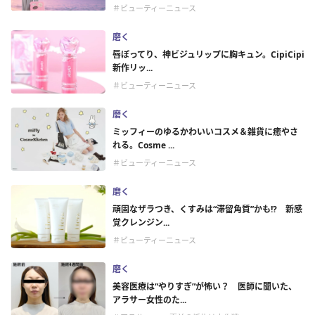
＃ビューティーニュース
磨く
唇ぽってり、神ビジュリップに胸キュン。CipiCipi
新作リッ...
＃ビューティーニュース
磨く
ミッフィーのゆるかわいいコスメ＆雑貨に癒やさ
れる。Cosme ...
＃ビューティーニュース
磨く
頑固なザラつき、くすみは“滞留角質”かも!? 新感
覚クレンジン...
＃ビューティーニュース
磨く
美容医療は“やりすぎ”が怖い？ 医師に聞いた、
アラサー女性のた...