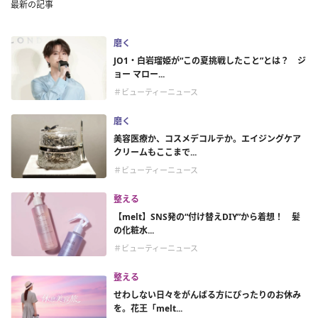
最新の記事
磨く
JO1・白岩瑠姫が“この夏挑戦したこと”とは？ ジ
ョー マロー...
＃ビューティーニュース
磨く
美容医療か、コスメデコルテか。エイジングケア
クリームもここまで...
＃ビューティーニュース
整える
【melt】SNS発の“付け替えDIY”から着想！ 髪
の化粧水...
＃ビューティーニュース
整える
せわしない日々をがんばる方にぴったりのお休み
を。花王「melt...