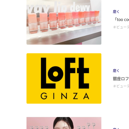
磨く
「too 
＃ビュー
磨く
銀座ロフトに
＃ビュー