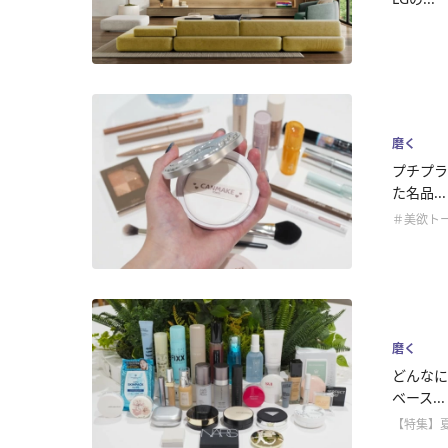
磨く
プチプラ
た名品...
＃美欲ト
磨く
どんなに
ベース...
【特集】