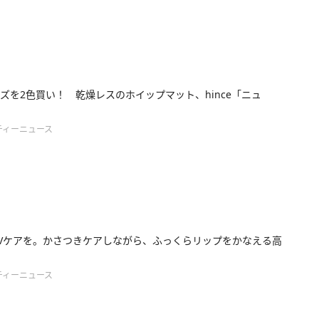
ズを2色買い！ 乾燥レスのホイップマット、hince「ニュ
ティーニュース
Vケアを。かさつきケアしながら、ふっくらリップをかなえる高
ティーニュース