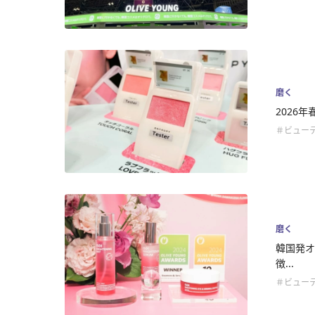
磨く
2026
＃ビュー
磨く
韓国発オ
徴...
＃ビュー