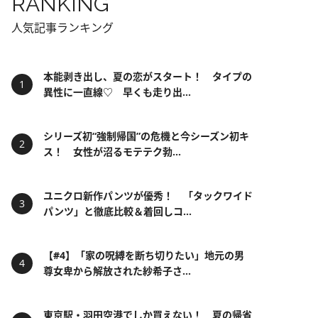
RANKING
人気記事ランキング
本能剥き出し、夏の恋がスタート！ タイプの
異性に一直線♡ 早くも走り出...
シリーズ初“強制帰国”の危機と今シーズン初キ
ス！ 女性が沼るモテテク勃...
ユニクロ新作パンツが優秀！ 「タックワイド
パンツ」と徹底比較＆着回しコ...
【#4】「家の呪縛を断ち切りたい」地元の男
尊女卑から解放された紗希子さ...
東京駅・羽田空港でしか買えない！ 夏の帰省