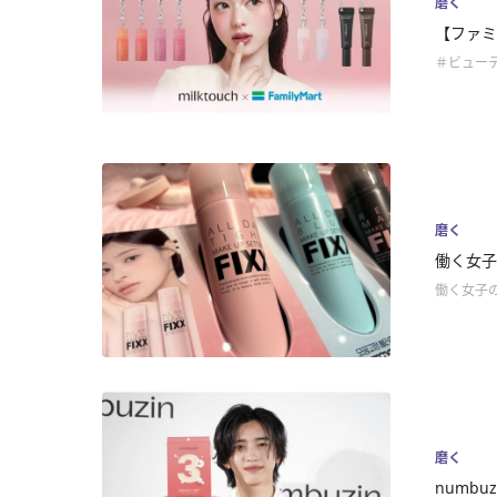
磨く
【ファミ
＃ビュー
磨く
働く女子
働く女子
磨く
numb