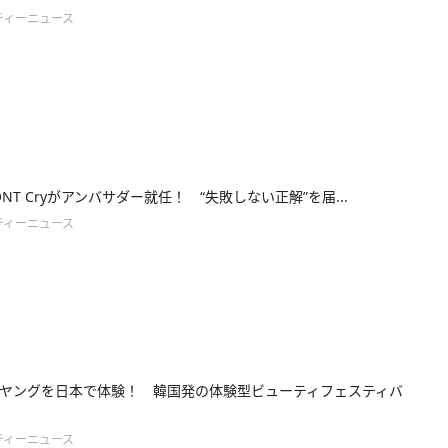
ティーニュース
DONT Cryがアンバサダー就任！ “失敗しない正解”を届...
ティーニュース
ヤングを日本で体験！ 韓国発の体験型ビューティフェスティバ
ティーニュース