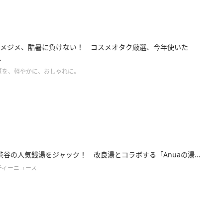
メジメ、酷暑に負けない！ コスメオタク厳選、今年使いた
.
夏を、軽やかに、おしゃれに。
が渋谷の人気銭湯をジャック！ 改良湯とコラボする「Anuaの湯...
ティーニュース