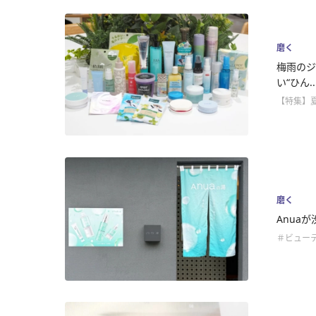
磨く
梅雨のジ
い“ひん..
【特集】
磨く
Anua
＃ビュー