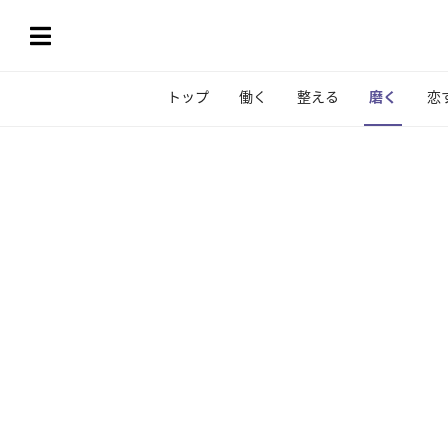
トップ
働く
整える
磨く
恋