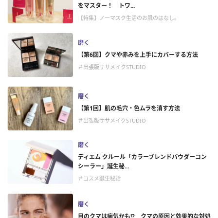
をマスター！ トワ...
【特集】ノーマスク生活のお肌のはなし。
磨く
【第6回】クマや赤みを上手にカバーする方法
＃出張版ササメイクSTUDIO
磨く
【第1回】肌の毛穴・色ムラを消す方法
＃出張版ササメイクSTUDIO
磨く
ディエム クルール「カラーブレンドパウダーコン
シーラー」誕生秘...
＃コスメ誕生秘話
磨く
目のクマは病気かも!? クマの原因と効果的な対処