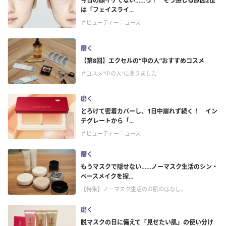
今日の顔イケてない……っ！ そう感じる原因2位
は「フェイスライ...
＃ビューティーニュース
磨く
【第8回】エクセルの“中の人”おすすめコスメ
＃コスメ“中の人”に聞きました
磨く
とろけて密着カバーし、1日中崩れず続く！ イン
テグレートから「...
＃ビューティーニュース
磨く
もうマスクで隠せない……ノーマスク生活のシン・
ベースメイクを探...
【特集】ノーマスク生活のお肌のはなし。
磨く
脱マスクの日に備えて「見せたい肌」の使い分け