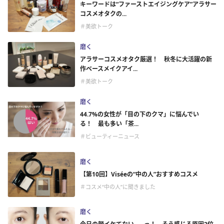
キーワードは“ファーストエイジングケア”アラサー
コスメオタクの...
＃美欲トーク
磨く
アラサーコスメオタク厳選！ 秋冬に大活躍の新
作ベースメイクアイ...
＃美欲トーク
磨く
44.7%の女性が「目の下のクマ」に悩んでい
る！ 最も多い「茶...
＃ビューティーニュース
磨く
【第10回】Viséeの“中の人”おすすめコスメ
＃コスメ“中の人”に聞きました
磨く