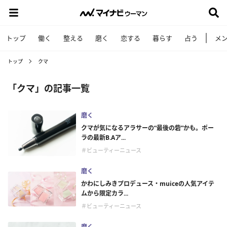
トップ
働く
整える
磨く
恋する
暮らす
占う
メ
トップ
クマ
「クマ」の記事一覧
磨く
クマが気になるアラサーの“最後の砦”かも。ポー
ラの最新B.Aア...
＃ビューティーニュース
磨く
かわにしみきプロデュース・muiceの人気アイテ
ムから限定カラ...
＃ビューティーニュース
磨く