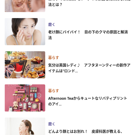
法とは？
磨く
老け顔にバイバイ！ 目の下のクマの原因と解消
法
暮らす
気分は英国レディ♪ アフタヌーンティーの新作ア
イテムは“ロンド...
暮らす
Afternoon Teaからキュートなリバティプリント
のアイ...
磨く
どんより顔とはお別れ！ 皮膚科医が教える、