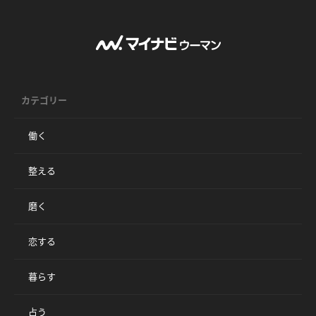
カテゴリー
働く
整える
磨く
恋する
暮らす
占う