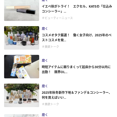
イエベ秋がトライ！ エクセル、KATEの「仕込み
コンシーラー」...
＃ビューティーニュース
磨く
コスメオタク厳選！ 働く女子向け、2025年のベ
ストコスメを発...
＃美欲トーク
磨く
時短アイテムに頼りまくって起床から30分以内に
出勤！ 限界OL...
磨く
2025年秋冬新作下地＆ファンデ＆コンシーラー、
何を買えばいい...
＃美欲トーク
磨く