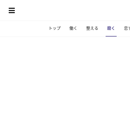
トップ
働く
整える
磨く
恋