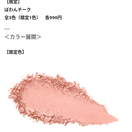
【限定】
ぽわんチーク
全3色（限定1色） 各990円
＜カラー展開＞
【限定色】