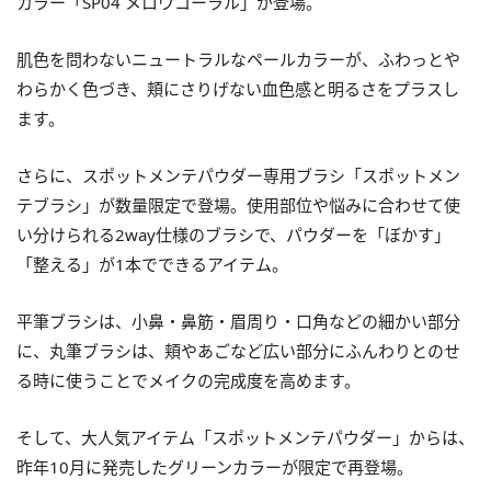
カラー「SP04 メロウコーラル」が登場。
肌色を問わないニュートラルなペールカラーが、ふわっとや
わらかく色づき、頬にさりげない血色感と明るさをプラスし
ます。
さらに、スポットメンテパウダー専用ブラシ「スポットメン
テブラシ」が数量限定で登場。使用部位や悩みに合わせて使
い分けられる2way仕様のブラシで、パウダーを「ぼかす」
「整える」が1本でできるアイテム。
平筆ブラシは、小鼻・鼻筋・眉周り・口角などの細かい部分
に、丸筆ブラシは、頬やあごなど広い部分にふんわりとのせ
る時に使うことでメイクの完成度を高めます。
そして、大人気アイテム「スポットメンテパウダー」からは、
昨年10月に発売したグリーンカラーが限定で再登場。