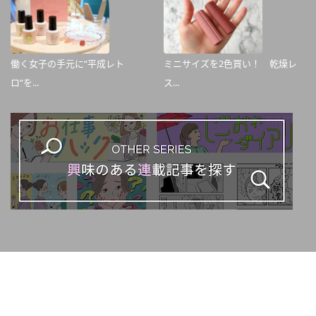
働く女子の手元に“平成レト
ミニサイズを2色買い！ 乾燥レ
ロ”を...
ス...