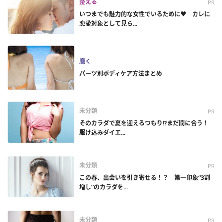
整える
PR
いつまでも魅力的な女性でいるために♥ カレに
恋愛対象として見ら...
磨く
パーツ別ボディケア方法まとめ
未分類
PR
そのカラダで夏を迎えるつもり!?まだ間に合う！
駆け込みダイエ...
未分類
PR
この春、出会いを引き寄せる！？ 第一印象“3割
増し”のカラダを...
未分類
PR