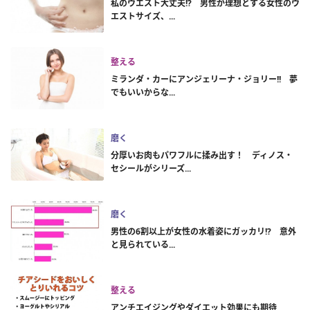
私のウエスト大丈夫!? 男性が理想とする女性のウ
エストサイズ、...
整える
ミランダ・カーにアンジェリーナ・ジョリー!! 夢
でもいいからな...
磨く
分厚いお肉もパワフルに揉み出す！ ディノス・
セシールがシリーズ...
磨く
男性の6割以上が女性の水着姿にガッカリ!? 意外
と見られている...
整える
アンチエイジングやダイエット効果にも期待