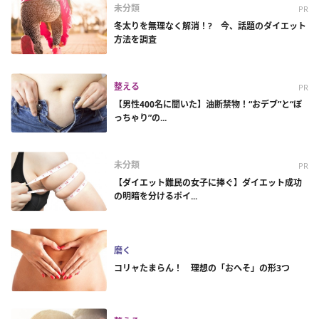
未分類
PR
冬太りを無理なく解消！? 今、話題のダイエット
方法を調査
整える
PR
【男性400名に聞いた】油断禁物！“おデブ”と“ぽ
っちゃり”の...
未分類
PR
【ダイエット難民の女子に捧ぐ】ダイエット成功
の明暗を分けるポイ...
磨く
コリャたまらん！ 理想の「おへそ」の形3つ