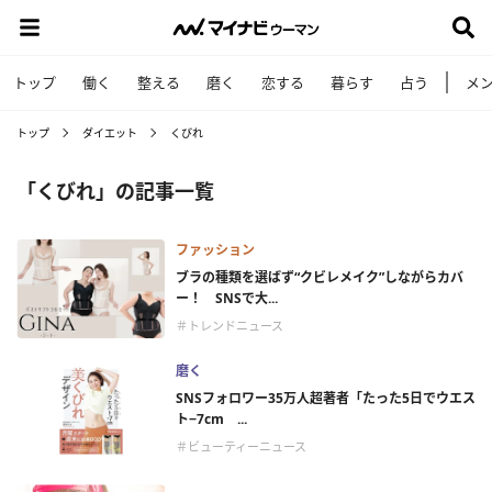
トップ
働く
整える
磨く
恋する
暮らす
占う
メ
トップ
ダイエット
くびれ
「くびれ」の記事一覧
ファッション
ブラの種類を選ばず“クビレメイク”しながらカバ
ー！ SNSで大...
＃トレンドニュース
磨く
SNSフォロワー35万人超著者「たった5日でウエス
ト−7cm ...
＃ビューティーニュース