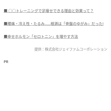
■ ○○トレーニングで足痩せできる理由と効果って？
■腰痛・冷え性・たるみ……根源は「骨盤のゆがみ」だった!
■幸せホルモン「セロトニン」を増やす方法
提供：株式会社ジェイファムコーポレーション
PR