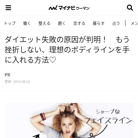
トップ
働く
整える
磨く
恋する
暮らす
占う
メ
ダイエット失敗の原因が判明！ もう
挫折しない、理想のボディラインを手
に入れる方法♡
PR
更新: 2016.08.02