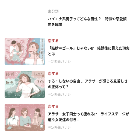
未分類
ハイエナ系男子ってどんな男性？ 特徴や恋愛傾
向を解説
恋する
「結婚＝ゴール」じゃない⁉ 結婚後に見えた現実
とは
＃定時後バナシ
恋する
する・しないの自由 。アラサーが感じる息苦しさ
の正体って？
＃定時後バナシ
恋する
アラサー女子同士って疲れる⁉ ライフステージが
違う女友達の付き...
＃定時後バナシ