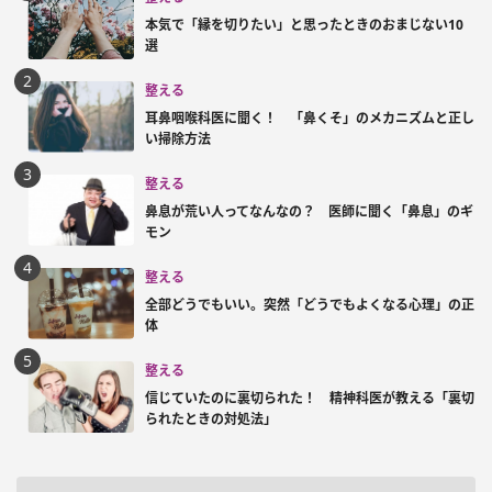
本気で「縁を切りたい」と思ったときのおまじない10
選
整える
耳鼻咽喉科医に聞く！ 「鼻くそ」のメカニズムと正し
い掃除方法
整える
鼻息が荒い人ってなんなの？ 医師に聞く「鼻息」のギ
モン
整える
全部どうでもいい。突然「どうでもよくなる心理」の正
体
整える
信じていたのに裏切られた！ 精神科医が教える「裏切
られたときの対処法」