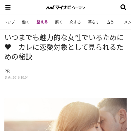
整える
トップ
働く
磨く
恋する
暮らす
占う
メ
いつまでも魅力的な女性でいるために
♥ カレに恋愛対象として見られるた
めの秘訣
PR
更新: 2016.10.04