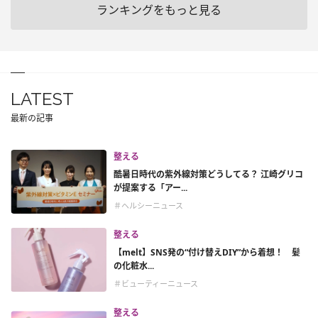
ランキングをもっと見る
LATEST
最新の記事
整える
酷暑日時代の紫外線対策どうしてる？ 江崎グリコ
が提案する「アー...
＃ヘルシーニュース
整える
【melt】SNS発の“付け替えDIY”から着想！ 髪
の化粧水...
＃ビューティーニュース
整える