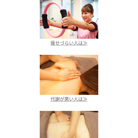
痩せづらい人は≫
代謝が悪い人は≫