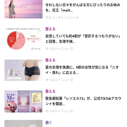
せわしない日々をがんばる方にぴったりのお休み
を。花王「melt...
＃ビューティーニュース
整える
自覚していても約4割が「受診するつもりがない」
と回答。生理不順...
＃ヘルシーニュース
整える
夏の生理を快適に。9割の女性が気になる「ニオ
イ・蒸れ」に応える...
＃ヘルシーニュース
整える
緊急避妊薬「レソエル72」が、公式TikTokアカウ
ントを開設...
＃ヘルシーニュース
磨く