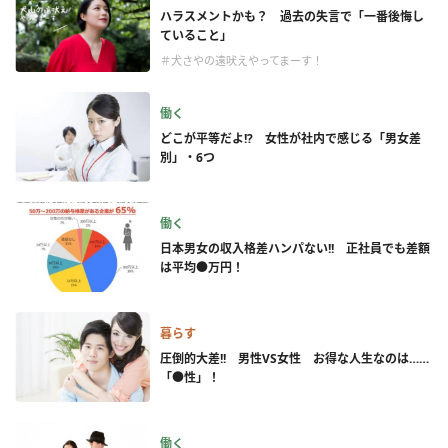
ハラスメントかも？ 過去の失言で「一番後悔し
ていること」
＃犬さやの遠吠えやってまーす！
働く
どこが平等だよ!? 女性が社内で感じる「男女差
別」・6つ
働く
日本男女の収入格差ハンパない!! 正社員でも差額
は平均●万円！
暮らす
圧倒的大差!! 男性VS女性 お得な人生なのは……
「●性」！
働く