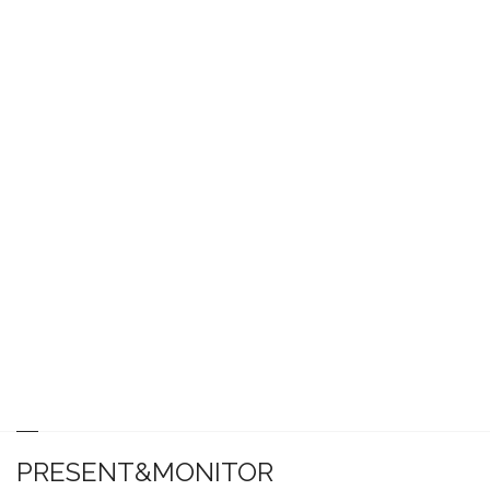
PRESENT&MONITOR