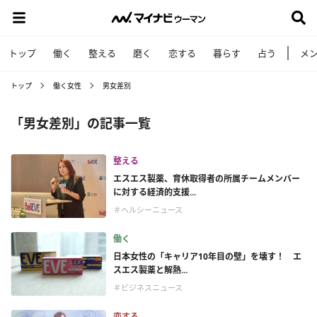
トップ
働く
整える
磨く
恋する
暮らす
占う
メ
トップ
働く女性
男女差別
「男女差別」の記事一覧
整える
エスエス製薬、育休取得者の所属チームメンバー
に対する経済的支援...
＃ヘルシーニュース
働く
日本女性の「キャリア10年目の壁」を壊す！ エ
スエス製薬と解熱...
＃ビジネスニュース
恋する