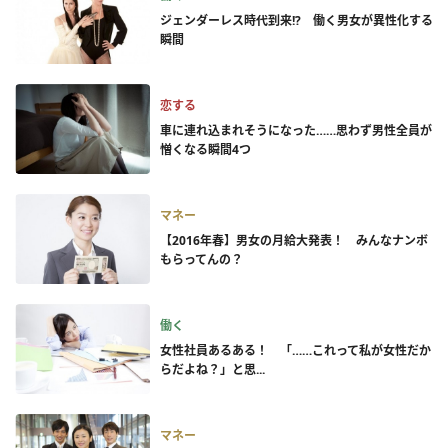
ジェンダーレス時代到来!? 働く男女が異性化する
瞬間
恋する
車に連れ込まれそうになった……思わず男性全員が
憎くなる瞬間4つ
マネー
【2016年春】男女の月給大発表！ みんなナンボ
もらってんの？
働く
女性社員あるある！ 「……これって私が女性だか
らだよね？」と思...
マネー