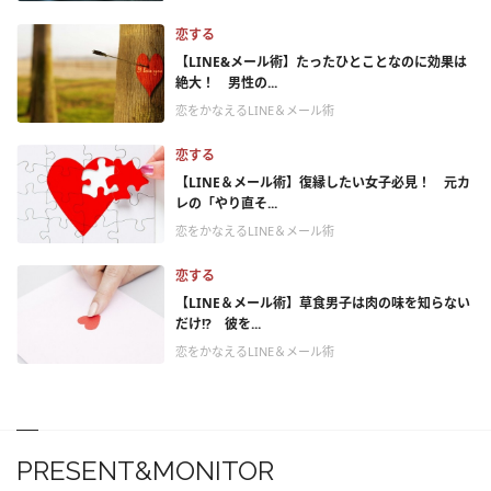
恋する
【LINE&メール術】たったひとことなのに効果は
絶大！ 男性の...
恋をかなえるLINE＆メール術
恋する
【LINE＆メール術】復縁したい女子必見！ 元カ
レの「やり直そ...
恋をかなえるLINE＆メール術
恋する
【LINE＆メール術】草食男子は肉の味を知らない
だけ!? 彼を...
恋をかなえるLINE＆メール術
PRESENT&MONITOR