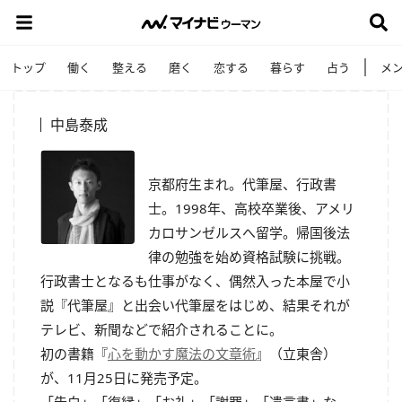
トップ
働く
整える
磨く
恋する
暮らす
占う
メ
中島泰成
京都府生まれ。代筆屋、行政書
士。1998年、高校卒業後、アメリ
カロサンゼルスへ留学。帰国後法
律の勉強を始め資格試験に挑戦。
行政書士となるも仕事がなく、偶然入った本屋で小
説『代筆屋』と出会い代筆屋をはじめ、結果それが
テレビ、新聞などで紹介されることに。
初の書籍『
心を動かす魔法の文章術
』（立東舎）
が、11月25日に発売予定。