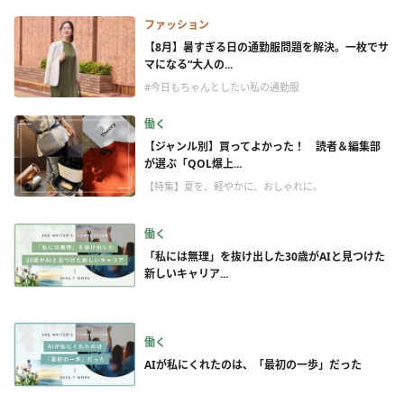
ファッション
【8月】暑すぎる日の通勤服問題を解決。一枚でサ
マになる“大人の...
#今日もちゃんとしたい私の通勤服
働く
【ジャンル別】買ってよかった！ 読者＆編集部
が選ぶ「QOL爆上...
【特集】夏を、軽やかに、おしゃれに。
働く
「私には無理」を抜け出した30歳がAIと見つけた
新しいキャリア...
働く
AIが私にくれたのは、「最初の一歩」だった