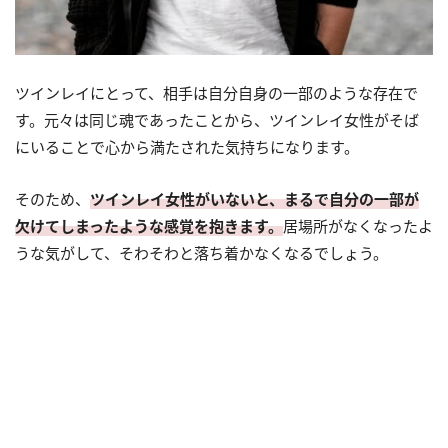
ツインレイにとって、相手は自分自身の一部のような存在で
す。元々は同じ魂であったことから、ツインレイ女性がそば
にいることで心から満たされた気持ちになります。
そのため、
ツインレイ女性がいないと、まるで自分の一部が
欠けてしまったような感覚を抱きます。
居場所がなくなったよ
うな気がして、そわそわと落ち着かなくなるでしょう。