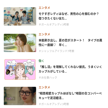
エンタメ
モテすぎレディはなぜ、男性の心を掴むのか？
傷つきたくない女た...
＃ガールオアレディ3考察
エンタメ
本能剥き出し、夏の恋がスタート！ タイプの異
性に一直線♡ 早く...
＃シャッフルアイランド7考察
働く
「推し活」を理解してくれない彼氏。うまくいく
カップルがしている...
＃お仕事ハック
エンタメ
“相思相愛カップルほぼなし”地獄の合コンバーベ
キューで泥沼婚活...
＃ガールオアレディ3考察