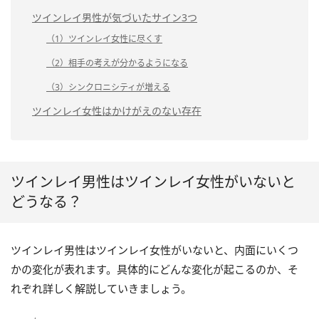
ツインレイ男性が気づいたサイン3つ
（1）ツインレイ女性に尽くす
（2）相手の考えが分かるようになる
（3）シンクロニシティが増える
ツインレイ女性はかけがえのない存在
ツインレイ男性はツインレイ女性がいないと
どうなる？
ツインレイ男性はツインレイ女性がいないと、内面にいくつ
かの変化が表れます。具体的にどんな変化が起こるのか、そ
れぞれ詳しく解説していきましょう。