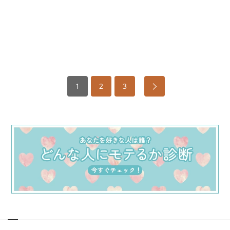
1
2
3