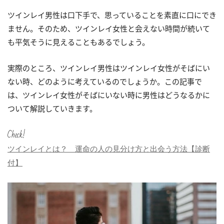
ツインレイ男性は口下手で、思っていることを素直に口にでき
ません。そのため、ツインレイ女性と会えない時間が続いて
も平気そうに見えることもあるでしょう。
実際のところ、ツインレイ男性はツインレイ女性がそばにい
ない時、どのように考えているのでしょうか。この記事で
は、ツインレイ女性がそばにいない時に男性はどうなるかに
ついて解説していきます。
Check!
ツインレイとは？ 運命の人の見分け方と出会う方法【診断
付】