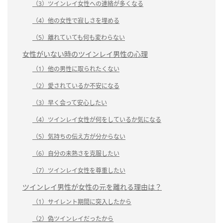
（3）ツインレイ女性への連絡が多くなる
（4）他の女性で寂しさを埋める
（5）離れていても何も変わらない
女性がいない時のツインレイ男性の心理
（1）他の男性に取られたくない
（2）愛されているか不安になる
（3）早く会って安心したい
（4）ツインレイ女性が何をしているか気になる
（5）気持ちの伝え方が分からない
（6）自分の未熟さを克服したい
（7）ツインレイ女性を尊重したい
ツインレイ男性が女性の元を離れる理由は？
（1）サイレント期間に突入したから
（2）偽ツインレイだったから