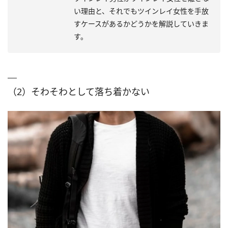
い理由と、それでもツインレイ女性を手放
すケースがあるかどうかを解説していきま
す。
（2）そわそわとして落ち着かない