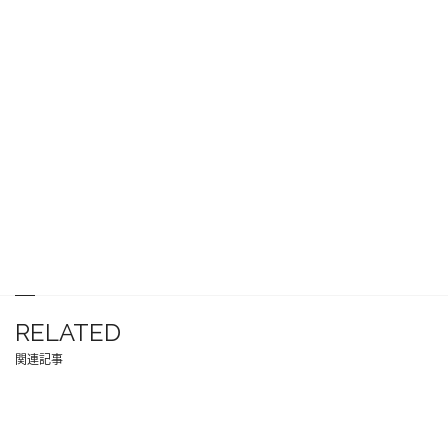
RELATED
関連記事