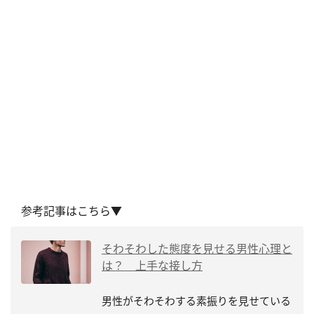
参考記事はこちら▼
そわそわした態度を見せる男性心理と
は？ 上手な接し方
男性がそわそわする素振りを見せている