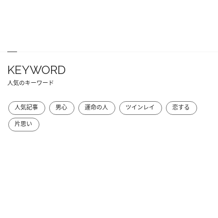
KEYWORD
人気のキーワード
人気記事
男心
運命の人
ツインレイ
恋する
片思い