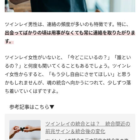
ツインレイ男性は、連絡の頻度が多いのも特徴です。特に、
出会ってばかりの頃は用事がなくても常に連絡を取りたがりま
す。
ツインレイ女性がいないと、「今どこにいるの？」「誰とい
るの？」と何度も聞いてくることもあるでしょう。ツインレ
イ女性からすると、「もう少し自由にさせてほしい」と思う
かもしれませんが、魂の統合へ向かうにつれて、少しずつ落
ち着いていくはずですよ。
参考記事はこちら▼
ツインレイの統合とは？ 統合間近の
前兆サイン＆統合後の変化