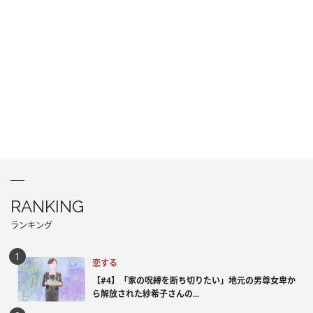
RANKING
ランキング
恋する
【#4】「家の呪縛を断ち切りたい」地元の男尊女卑か
ら解放された紗希子さんの...