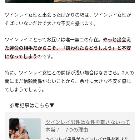
ツインレイ女性と出会ったばかりの頃は、ツインレイ女性が
そばにいないだけで大きな不安を感じます。
ツインレイにとってお互いは唯一無二の存在。
やっと出会え
た運命の相手だからこそ、「嫌われたらどうしよう」と不安
になってしまう
のです。
特に、ツインレイ女性との関係が浅い場合はなおさら。2人の
間にまだ信頼関係がないことから、余計に大きな不安を感じ
てしまうでしょう。
参考記事はこちら▼
ツインレイ男性は女性を離さないって
本当？ 7つの理由
ツインレイ男性がツインレイ女性を離さな