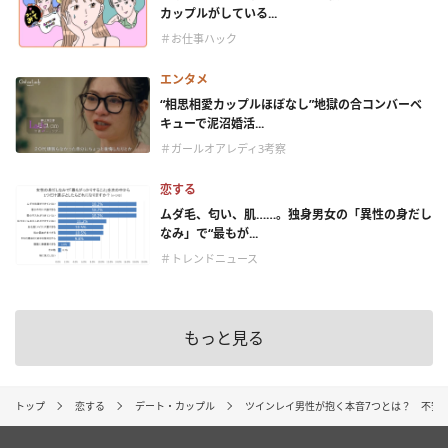
カップルがしている...
＃お仕事ハック
エンタメ
“相思相愛カップルほぼなし”地獄の合コンバーベ
キューで泥沼婚活...
＃ガールオアレディ3考察
恋する
ムダ毛、匂い、肌……。独身男女の「異性の身だし
なみ」で“最もが...
＃トレンドニュース
もっと見る
トップ
恋する
デート・カップル
ツインレイ男性が抱く本音7つとは？ 不安