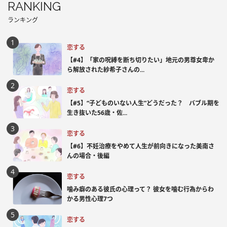
RANKING
ランキング
恋する
【#4】「家の呪縛を断ち切りたい」地元の男尊女卑か
ら解放された紗希子さんの...
恋する
【#5】“子どものいない人生”どうだった？ バブル期を
生き抜いた56歳・佐...
恋する
【#6】不妊治療をやめて人生が前向きになった美南さ
んの場合・後編
恋する
噛み癖のある彼氏の心理って？ 彼女を噛む行為からわ
かる男性心理7つ
恋する