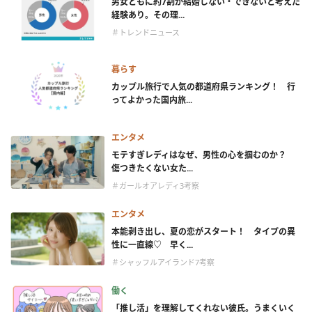
男女ともに約7割が結婚しない・できないと考えた
経験あり。その理...
＃トレンドニュース
暮らす
カップル旅行で人気の都道府県ランキング！ 行
ってよかった国内旅...
エンタメ
モテすぎレディはなぜ、男性の心を掴むのか？
傷つきたくない女た...
＃ガールオアレディ3考察
エンタメ
本能剥き出し、夏の恋がスタート！ タイプの異
性に一直線♡ 早く...
＃シャッフルアイランド7考察
働く
「推し活」を理解してくれない彼氏。うまくいく