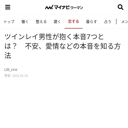
恋する
トップ
働く
整える
磨く
暮らす
占う
メ
ツインレイ男性が抱く本音7つと
は？ 不安、愛情などの本音を知る方
法
LIB_zine
更新: 2022.05.24