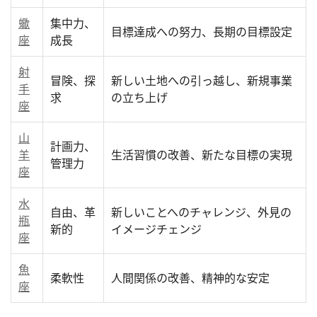
蠍
集中力、
目標達成への努力、長期の目標設定
座
成長
射
冒険、探
新しい土地への引っ越し、新規事業
手
求
の立ち上げ
座
山
計画力、
羊
生活習慣の改善、新たな目標の実現
管理力
座
水
自由、革
新しいことへのチャレンジ、外見の
瓶
新的
イメージチェンジ
座
魚
柔軟性
人間関係の改善、精神的な安定
座