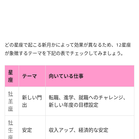
どの星座で起こる新月かによって効果が異なるため、12星座
が象徴するテーマを下記の表でチェックしてみましょう。
星
テーマ
向いている仕事
座
牡
新しい門
転職、進学、就職へのチャレンジ、
羊
出
新しい年度の目標設定
座
牡
牛
安定
収入アップ、経済的な安定
座