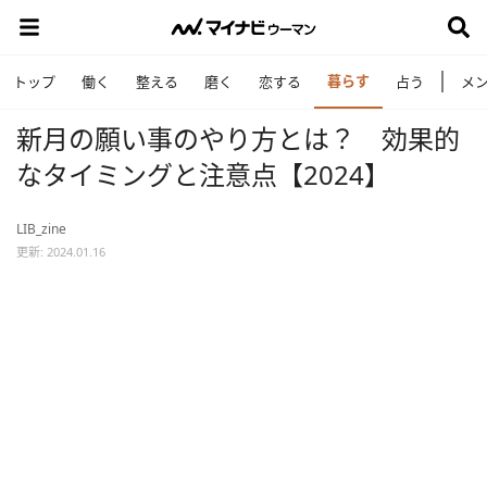
暮らす
トップ
働く
整える
磨く
恋する
占う
メ
新月の願い事のやり方とは？ 効果的
なタイミングと注意点【2024】
LIB_zine
更新: 2024.01.16