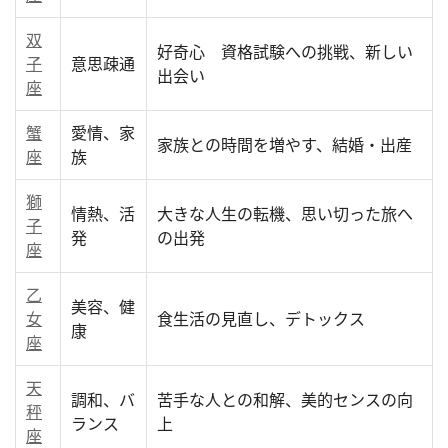
双
好奇心 資格試験への挑戦、新しい
子
意思疎通
出会い
座
蟹
愛情、家
家族との時間を増やす、結婚・出産
座
族
獅
情熱、活
大きな人生の転機、思い切った旅へ
子
発
の出発
座
乙
美容、健
女
食生活の見直し、デトックス
康
座
天
調和、バ
苦手な人との和解、美的センスの向
秤
ランス
上
座