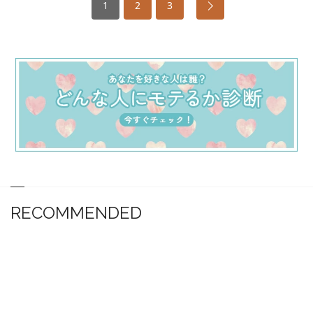
1
2
3
RECOMMENDED