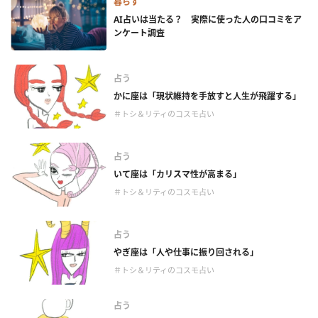
暮らす
AI占いは当たる？ 実際に使った人の口コミをア
ンケート調査
占う
かに座は「現状維持を手放すと人生が飛躍する」
＃トシ＆リティのコスモ占い
占う
いて座は「カリスマ性が高まる」
＃トシ＆リティのコスモ占い
占う
やぎ座は「人や仕事に振り回される」
＃トシ＆リティのコスモ占い
占う