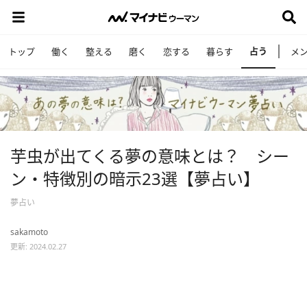
占う
トップ
働く
整える
磨く
恋する
暮らす
メ
芋虫が出てくる夢の意味とは？ シー
ン・特徴別の暗示23選【夢占い】
夢占い
sakamoto
更新: 2024.02.27