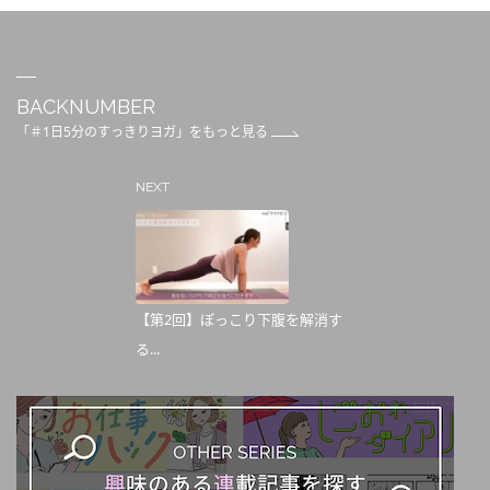
BACKNUMBER
「＃1日5分のすっきりヨガ」をもっと見る
NEXT
【第2回】ぽっこり下腹を解消す
る...