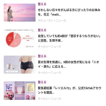
整える
せわしない日々をがんばる方にぴったりのお休み
を。花王「melt...
＃ビューティーニュース
整える
自覚していても約4割が「受診するつもりがない」
と回答。生理不順...
＃ヘルシーニュース
整える
夏の生理を快適に。9割の女性が気になる「ニオ
イ・蒸れ」に応える...
＃ヘルシーニュース
整える
緊急避妊薬「レソエル72」が、公式TikTokアカウ
ントを開設...
＃ヘルシーニュース