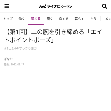
整える
トップ
働く
磨く
恋する
暮らす
占う
メ
【第1回】二の腕を引き締める「エイ
トポイントポーズ」
＃1日5分のすっきりヨガ
ばなお
更新: 2022.08.17