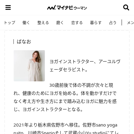
トップ
働く
整える
磨く
恋する
暮らす
占う
メ
ばなお
ヨガインストラクター、アーユルヴ
ェーダセラピスト。
30歳前後で体の不調が次々と現
れ、健康のためにヨガを始める。体を動かすだけで
なく考え方や生き方にまで踏み込むヨガに魅力を感
じ、ヨガインストラクターとなる。
2021年より栃木県佐野市へ移住。佐野市sano yoga
ruito、川崎市Spazioそして武蔵小山Yu studioにてレ