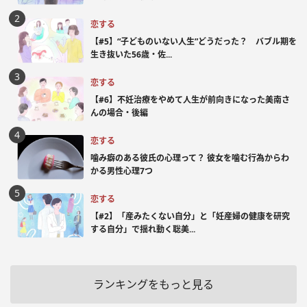
恋する
【#5】“子どものいない人生”どうだった？ バブル期を
生き抜いた56歳・佐...
恋する
【#6】不妊治療をやめて人生が前向きになった美南さ
んの場合・後編
恋する
噛み癖のある彼氏の心理って？ 彼女を噛む行為からわ
かる男性心理7つ
恋する
【#2】「産みたくない自分」と「妊産婦の健康を研究
する自分」で揺れ動く聡美...
ランキングをもっと見る