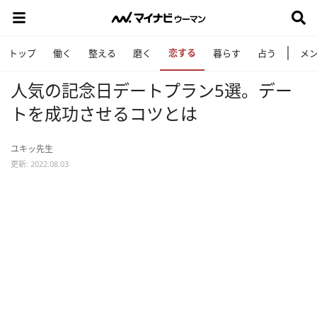
恋する
トップ
働く
整える
磨く
暮らす
占う
メ
人気の記念日デートプラン5選。デー
トを成功させるコツとは
ユキッ先生
更新: 2022.08.03