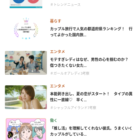
＃トレンドニュース
暮らす
カップル旅行で人気の都道府県ランキング！ 行
ってよかった国内旅...
エンタメ
モテすぎレディはなぜ、男性の心を掴むのか？
傷つきたくない女た...
＃ガールオアレディ3考察
エンタメ
本能剥き出し、夏の恋がスタート！ タイプの異
性に一直線♡ 早く...
＃シャッフルアイランド7考察
働く
「推し活」を理解してくれない彼氏。うまくいく
カップルがしている...