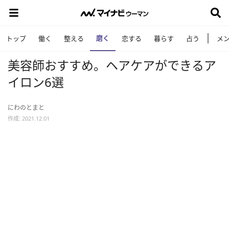
磨く
トップ
働く
整える
恋する
暮らす
占う
メ
美容師おすすめ。ヘアケアができるア
イロン6選
にわのとまと
作成: 2021.12.01