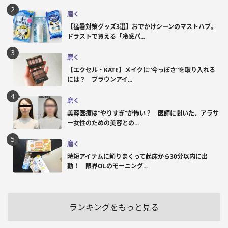
磨く
【猛暑対策グッズ3選】おでかけシーンのマストハブ。
ドラストで買える「冷感パ...
磨く
【エクセル・KATE】メイクに“今っぽさ”を取り入れる
には？ ブラウンアイ...
磨く
美容医療は“やりすぎ”が怖い？ 医師に聞いた、アラサ
ー女性のための美容との...
磨く
時短アイテムに頼りまくって起床から30分以内に出
勤！ 限界OLのモーニング...
ランキングをもっと見る