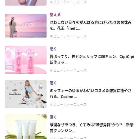
＃ビューティーニュース
整える
せわしない日々をがんばる方にぴったりのお休み
を。花王「melt...
＃ビューティーニュース
磨く
唇ぽってり、神ビジュリップに胸キュン。CipiCipi
新作リッ...
＃ビューティーニュース
磨く
ミッフィーのゆるかわいいコスメ＆雑貨に癒やさ
れる。Cosme ...
＃ビューティーニュース
磨く
頑固なザラつき、くすみは“滞留角質”かも!? 新感
覚クレンジン...
＃ビューティーニュース