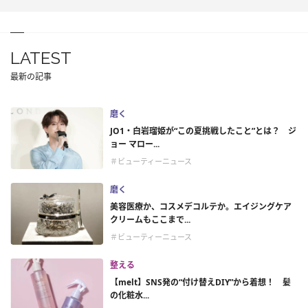
LATEST
最新の記事
磨く
JO1・白岩瑠姫が“この夏挑戦したこと”とは？ ジ
ョー マロー...
＃ビューティーニュース
磨く
美容医療か、コスメデコルテか。エイジングケア
クリームもここまで...
＃ビューティーニュース
整える
【melt】SNS発の“付け替えDIY”から着想！ 髪
の化粧水...