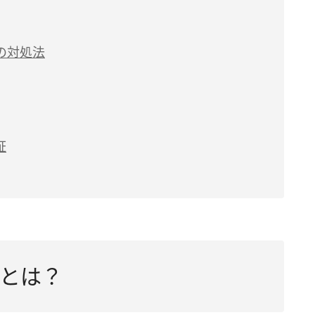
の対処法
証
とは？