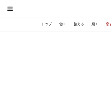
トップ
働く
整える
磨く
恋