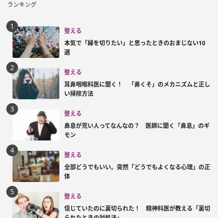
ランキング
整える
本気で「縁を切りたい」と思ったときのおまじない10
選
整える
耳鼻咽喉科医に聞く！ 「鼻くそ」のメカニズムと正し
い掃除方法
整える
鼻息が荒い人ってなんなの？ 医師に聞く「鼻息」のギ
モン
整える
全部どうでもいい。突然「どうでもよくなる心理」の正
体
整える
信じていたのに裏切られた！ 精神科医が教える「裏切
られたときの対処法」